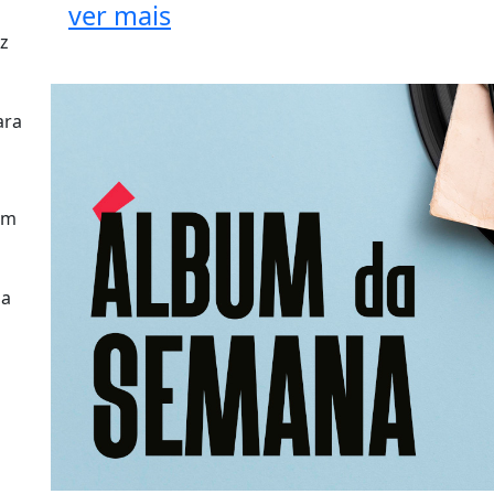
ver mais
az
ara
um
da