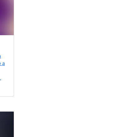
a
e a
,