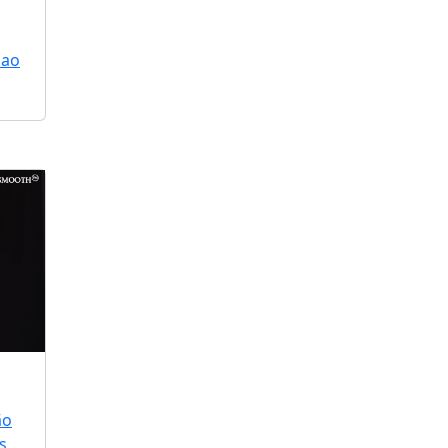
 ao
ão
s,