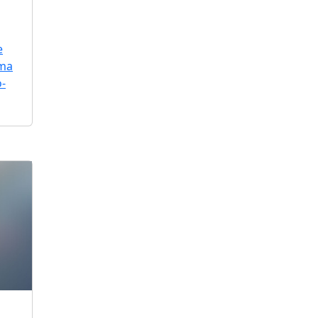
e
uma
o-