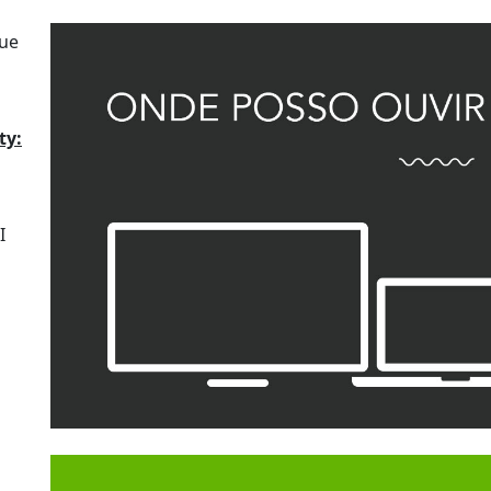
ue
ty:
I