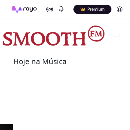
On Air
Podcasts
Log in
Premium
Hoje na Música
07 de agosto
2004 - G.T. Hogan
de nome verdadeiro Wilbert Granville Thodore Hog
de agosto de 2004) foi um baterista norte-americ
Wilbert profissionalmente e é creditado de vári
nos álbuns.