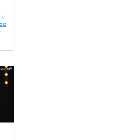
lo
os:
r