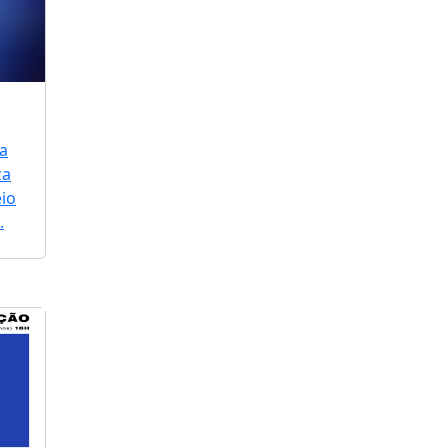
a
za
io
.