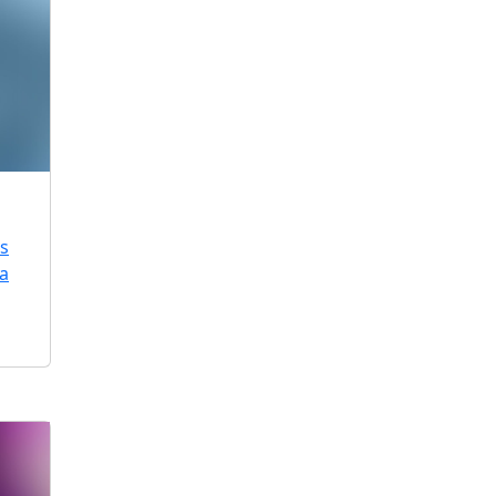
is
ra