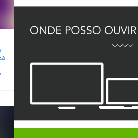
a
e a
,