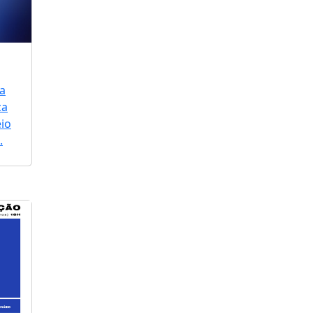
a
za
io
.