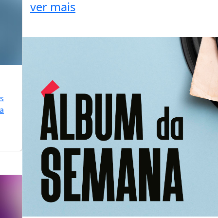
ver mais
is
ra