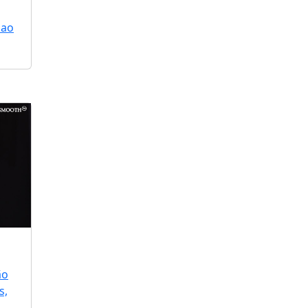
 ao
ão
s,