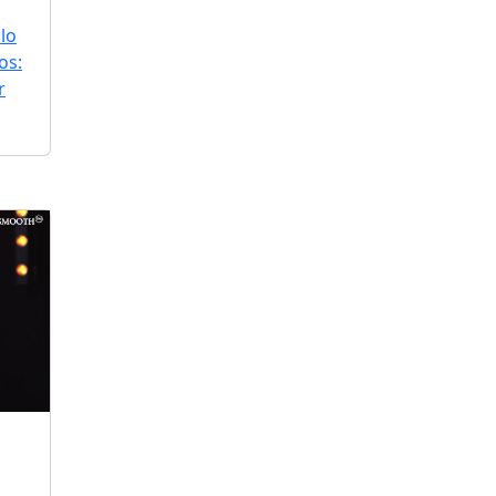
lo
os:
r