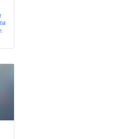
e
uma
o-