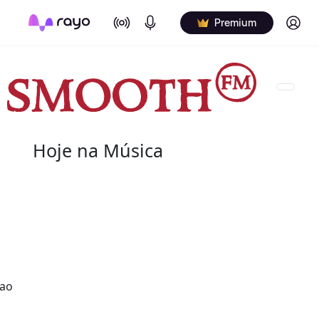
On Air
Podcasts
Log in
Premium
Hoje na Música
07 de agosto
2004 - G.T. Hogan
de nome verdadeiro Wilbert Granville Thodore Hog
de agosto de 2004) foi um baterista norte-americ
Wilbert profissionalmente e é creditado de vári
 ao
nos álbuns.