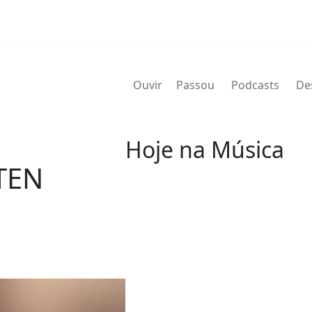
Ouvir
Passou
Podcasts
De
Hoje na Música
TEN
07 de agosto
2004 - G.T. Hogan
de nome verdadeiro Wilbert Gra
de agosto de 2004) foi um bate
Wilbert profissionalmente e é 
nos álbuns.