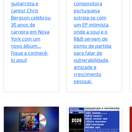
guitarrista e
compositora
cantor Chris
portuguesa
Bergson celebrou
estreia-se com
30 anos de
um EP intimista,
carreira em Nova
onde a soul e o
York com um
R&B servem de
novo álbum...
ponto de partida
Fique a conhecê-
para falar de
lo aqui!
vulnerabilidade,
amizade e
crescimento
pessoal.