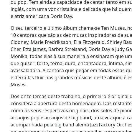
ou pop. Tem ainda a capacidade de cantar tanto em s
inglês, com uma voz cristalina e delicada que há que
e atriz americana Doris Day.
O seu terceiro e último álbum chama-se Ten Muses, n
10 cantoras que são as dez musas inspiradoras da su
Clooney, Marie Fredriksson, Ella Fitzgerald, Shirley Bas
Cher, Etta James, Barbra Streisand, Doris Day e Judy 
Monika, todas elas à sua maneira a ensinaram que u
que quiser: forte, terna, dura, encantadora, íntima, si
avassaladora. A cantora quis pegar em todas essas qu
e deixá-las fluir nas grandes músicas deste álbum, é e
Muses.
Dos onze temas deste trabalho, o primeiro é original 
considera a abertura desta homenagem. Das restant
como os seus respectivos originais, dos solos de pian
arranjos pop e arranjos de big band, uma vez que a ca
acompanhada pela big band alemã JazzFactory Orchest
de amor musical com muitas reviravoltas surpreendent