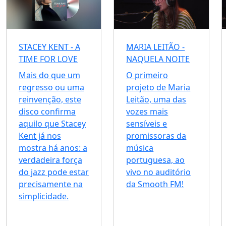
STACEY KENT - A
MARIA LEITÃO -
TIME FOR LOVE
NAQUELA NOITE
Mais do que um
O primeiro
regresso ou uma
projeto de Maria
reinvenção, este
Leitão, uma das
disco confirma
vozes mais
aquilo que Stacey
sensíveis e
Kent já nos
promissoras da
mostra há anos: a
música
verdadeira força
portuguesa, ao
do jazz pode estar
vivo no auditório
precisamente na
da Smooth FM!
simplicidade.