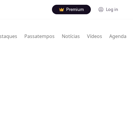
Premium
Log in
staques
Passatempos
Notícias
Vídeos
Agenda
nville Thodore Hogan Jr. (16 de janeiro de 1929 – 7
rista norte-americano de jazz. Usou Granville e
creditado de várias maneiras com nomes e iniciais