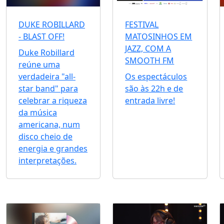
DUKE ROBILLARD
FESTIVAL
- BLAST OFF!
MATOSINHOS EM
JAZZ, COM A
Duke Robillard
SMOOTH FM
reúne uma
verdadeira "all-
Os espectáculos
star band" para
são às 22h e de
celebrar a riqueza
entrada livre!
da música
americana, num
disco cheio de
energia e grandes
interpretações.