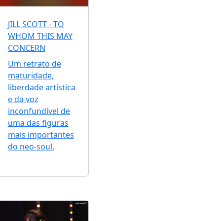
JILL SCOTT - TO
WHOM THIS MAY
CONCERN
Um retrato de
maturidade,
liberdade artística
e da voz
inconfundível de
uma das figuras
mais importantes
do neo-soul.