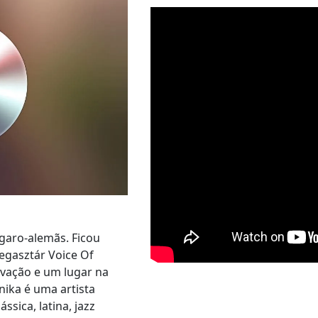
garo-alemãs. Ficou
egasztár Voice Of
vação e um lugar na
nika é uma artista
sica, latina, jazz