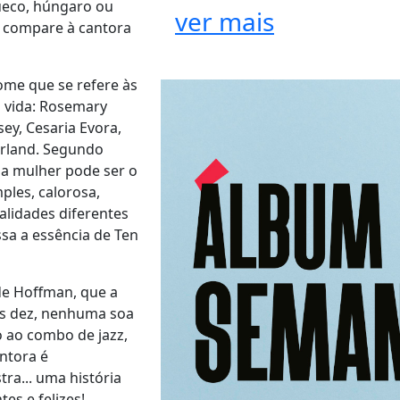
ueco, húngaro ou
ver mais
m compare à cantora
ome que se refere às
a vida: Rosemary
sey, Cesaria Evora,
Garland. Segundo
ma mulher pode ser o
mples, calorosa,
alidades diferentes
ssa a essência de Ten
de Hoffman, que a
es dez, nenhuma soa
o ao combo de jazz,
ntora é
ra... uma história
es e felizes!