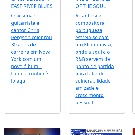
EAST RIVER BLUES
OF THE SOUL
O aclamado
A cantora e
guitarrista e
compositora
cantor Chris
portuguesa
Bergson celebrou
estreia-se com
30 anos de
um EP intimista,
carreira em Nova
onde a soul e o
York com um
R&B servem de
novo álbum...
ponto de partida
Fique a conhecê-
para falar de
lo aqui!
vulnerabilidade,
amizade e
crescimento
pessoal.