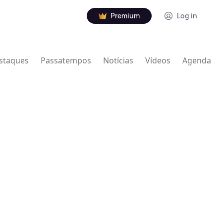
Premium
Log in
staques
Passatempos
Notícias
Vídeos
Agenda
nville Thodore Hogan Jr. (16 de janeiro de 1929 – 7
rista norte-americano de jazz. Usou Granville e
creditado de várias maneiras com nomes e iniciais