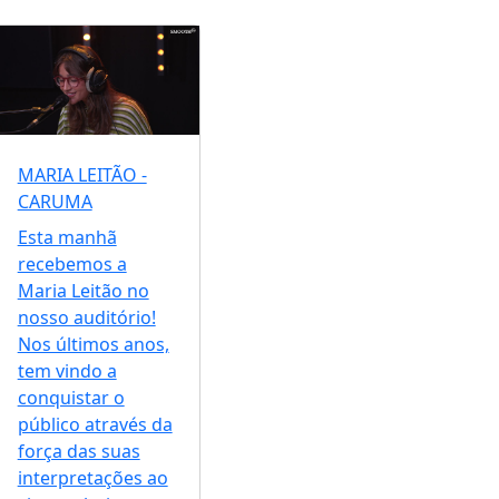
MARIA LEITÃO -
CARUMA
Esta manhã
recebemos a
Maria Leitão no
nosso auditório!
Nos últimos anos,
tem vindo a
conquistar o
público através da
força das suas
interpretações ao