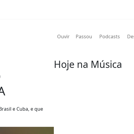
Ouvir
Passou
Podcasts
De
Hoje na Música
D
07 de agosto
A
2004 - G.T. Hogan
de nome verdadeiro Wilbert Gra
rasil e Cuba, e que
de agosto de 2004) foi um bate
Wilbert profissionalmente e é 
nos álbuns.