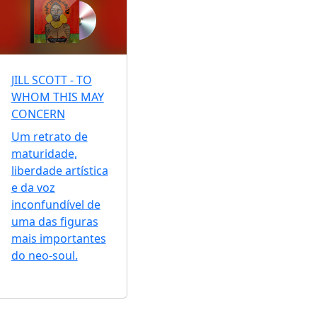
JILL SCOTT - TO
WHOM THIS MAY
CONCERN
Um retrato de
maturidade,
liberdade artística
e da voz
inconfundível de
uma das figuras
mais importantes
do neo-soul.