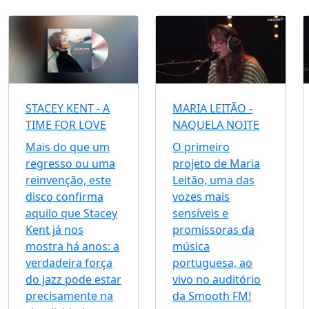
STACEY KENT - A
MARIA LEITÃO -
TIME FOR LOVE
NAQUELA NOITE
Mais do que um
O primeiro
regresso ou uma
projeto de Maria
reinvenção, este
Leitão, uma das
disco confirma
vozes mais
aquilo que Stacey
sensíveis e
Kent já nos
promissoras da
mostra há anos: a
música
verdadeira força
portuguesa, ao
do jazz pode estar
vivo no auditório
precisamente na
da Smooth FM!