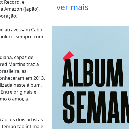
ct Record, e
ver mais
da Amazon (Japão),
aboração.
que atravessam Cabo
 bolero, sempre com
diana, capaz de
red Martins traz a
rasileira, as
 conheceram em 2013,
lizada neste álbum,
ntre originais e
omo o amor, a
ão, os dois artistas
tempo tão íntima e