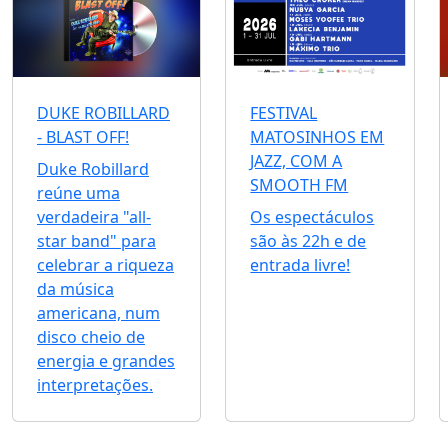
DUKE ROBILLARD
FESTIVAL
- BLAST OFF!
MATOSINHOS EM
JAZZ, COM A
Duke Robillard
SMOOTH FM
reúne uma
verdadeira "all-
Os espectáculos
star band" para
são às 22h e de
celebrar a riqueza
entrada livre!
da música
americana, num
disco cheio de
energia e grandes
interpretações.