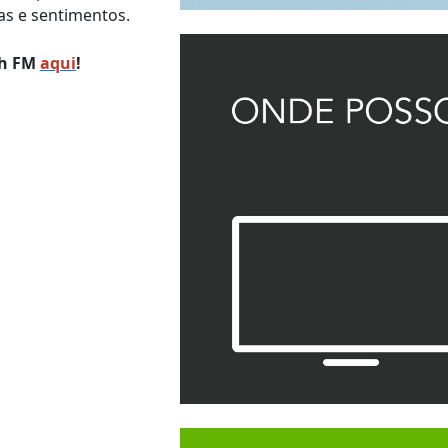
ias e sentimentos.
th FM
aqui
!