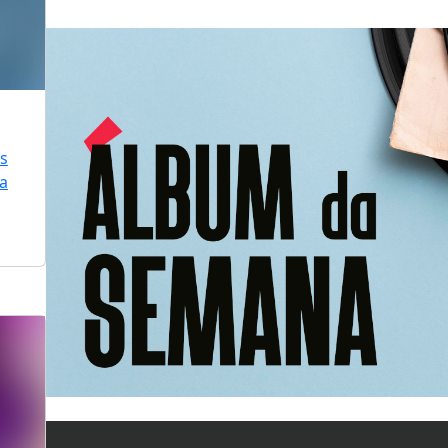
is
ra