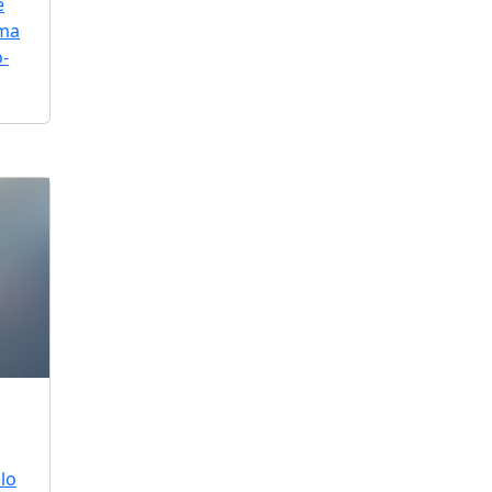
e
uma
o-
lo