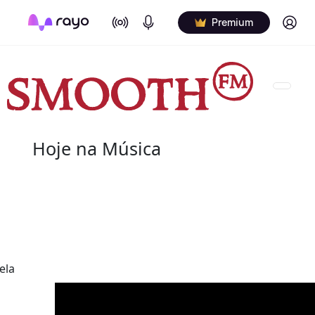
On Air
Podcasts
Log in
Premium
Hoje na Música
08 de agosto
2022 - Salome Bey
(10 de outubro de 1933 - 8 de agosto de 2020) fo
canadiana.
ela