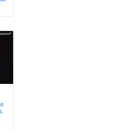
ão
s,