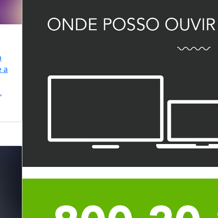
a
e a
,