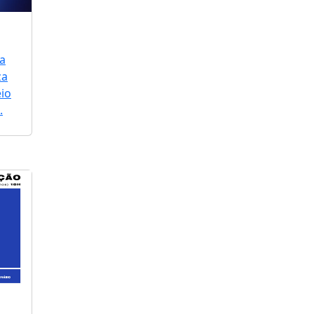
a
za
io
.