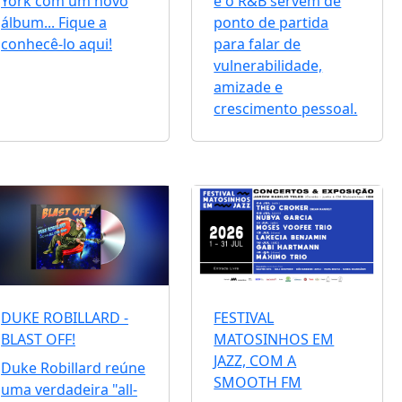
York com um novo
e o R&B servem de
álbum... Fique a
ponto de partida
conhecê-lo aqui!
para falar de
vulnerabilidade,
amizade e
crescimento pessoal.
DUKE ROBILLARD -
FESTIVAL
BLAST OFF!
MATOSINHOS EM
JAZZ, COM A
Duke Robillard reúne
SMOOTH FM
uma verdadeira "all-