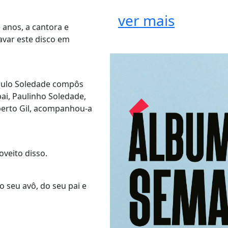
ver mais
 anos, a cantora e
avar este disco em
Paulo Soledade compôs
ai, Paulinho Soledade,
lberto Gil, acompanhou-a
oveito disso.
o seu avô, do seu pai e