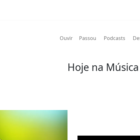
Ouvir
Passou
Podcasts
De
Hoje na Música
09 de agosto
2021 - Aretha Franklin
(25 de março de 1942 - 16
pianista norte-americana.
maiores artistas da músic