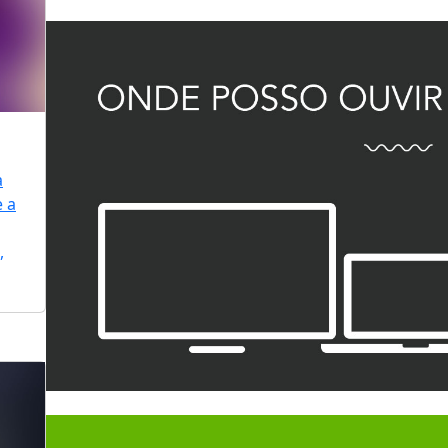
a
e a
,