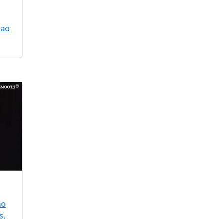
 ao
ão
s,