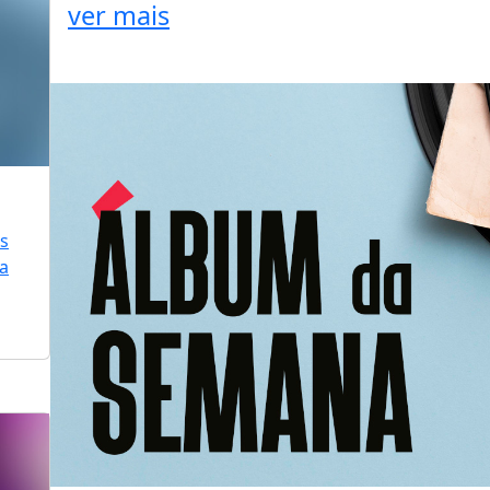
ver mais
is
ra