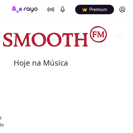
On Air
Podcasts
Log in
Premium
Hoje na Música
07 de agosto
2004 - G.T. Hogan
de nome verdadeiro Wilbert Granville Thodore Hog
de agosto de 2004) foi um baterista norte-americ
s
Wilbert profissionalmente e é creditado de vári
io
nos álbuns.