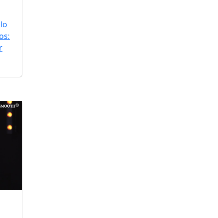
lo
os:
r