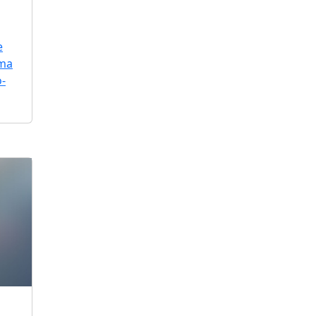
e
uma
o-