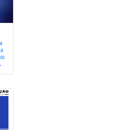
a
za
io
.