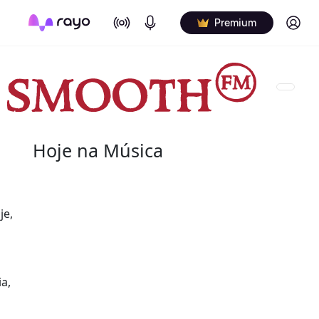
On Air
Podcasts
Log in
Premium
Hoje na Música
07 de agosto
je,
2004 - G.T. Hogan
de nome verdadeiro Wilbert Granville Thodore Hog
de agosto de 2004) foi um baterista norte-americ
a,
Wilbert profissionalmente e é creditado de vári
nos álbuns.