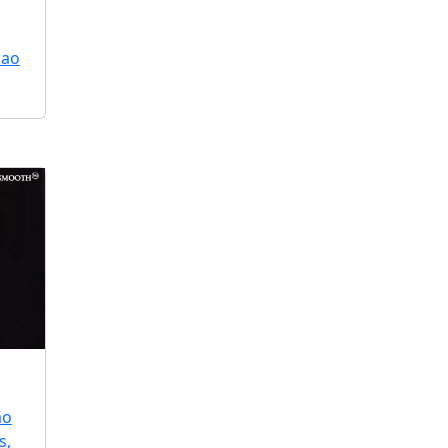
 ao
ão
s,