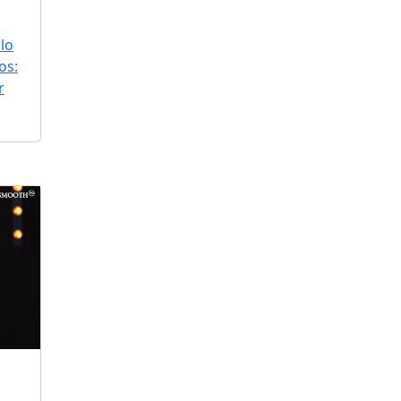
lo
os:
r