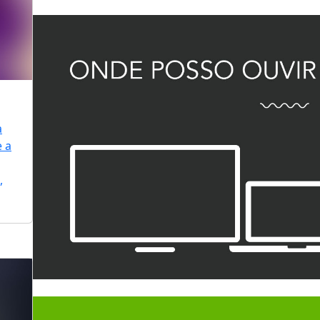
a
e a
,