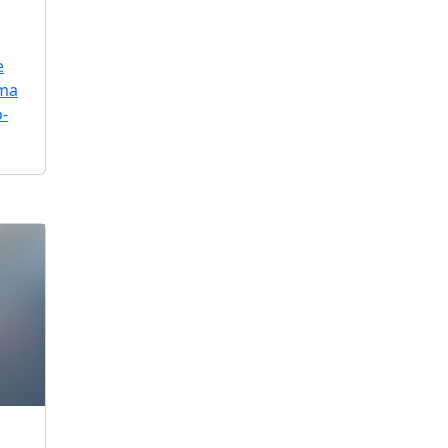
e
uma
o-