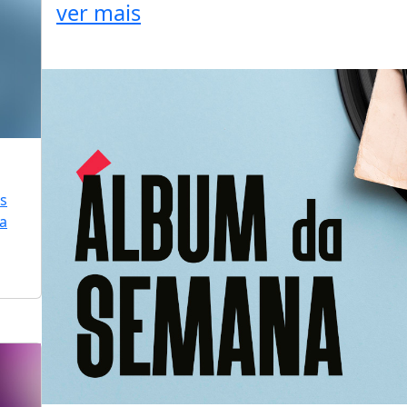
ver mais
is
ra