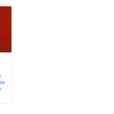
e
uma
o-