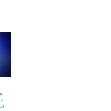
a
za
io