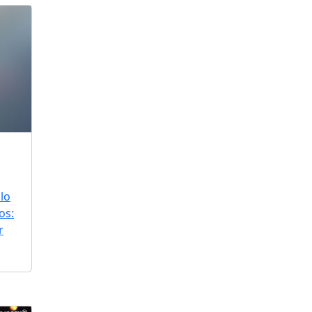
lo
os:
r