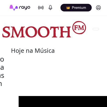
On Air
Podcasts
Log in
Premium
Hoje na Música
ro
08 de agosto
 a
as
2022 - Salome Bey
h
(10 de outubro de 1933 - 8 de agosto de 2020) fo
canadiana.