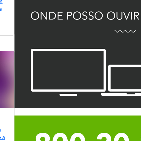
is
ra
a
e a