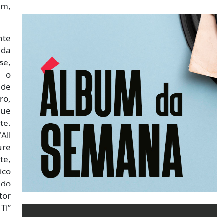
em,
nte
 da
se,
, o
 de
ro,
que
te.
All
ure
te,
ico
 do
or
Ti”