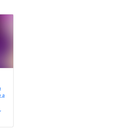
a
e a
,