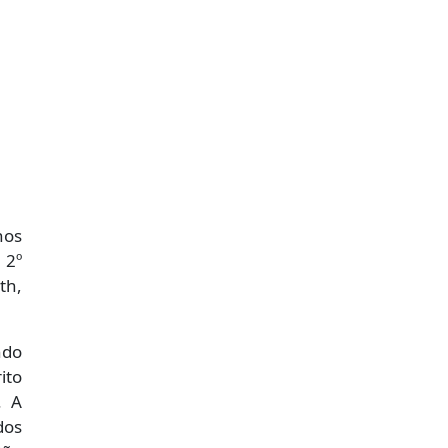
nos
 2º
th,
ndo
ito
. A
dos