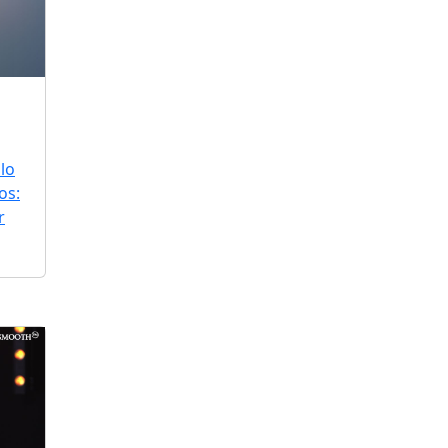
lo
os:
r