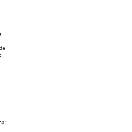
a
 de
:
har