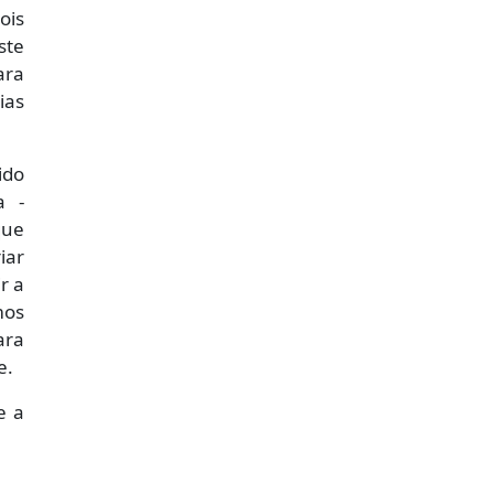
ois
ste
ara
ias
ido
a -
que
iar
r a
mos
ara
e.
e a