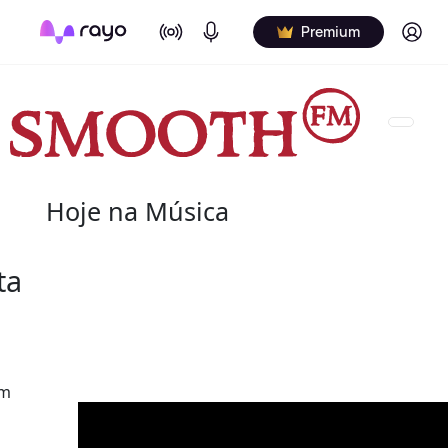
On Air
Podcasts
Log in
Premium
Hoje na Música
08 de agosto
ta
2022 - Salome Bey
(10 de outubro de 1933 - 8 de agosto de 2020) fo
canadiana.
om