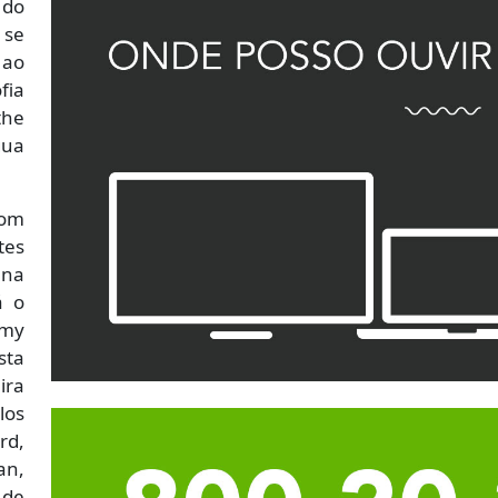
 do
 se
 ao
ia
the
ua
com
tes
 na
á o
my
sta
ira
los
rd,
n,
 de