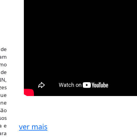
 de
ram
mo
 de
N,
zes
ue
One
São
sos
ver mais
a e
ara