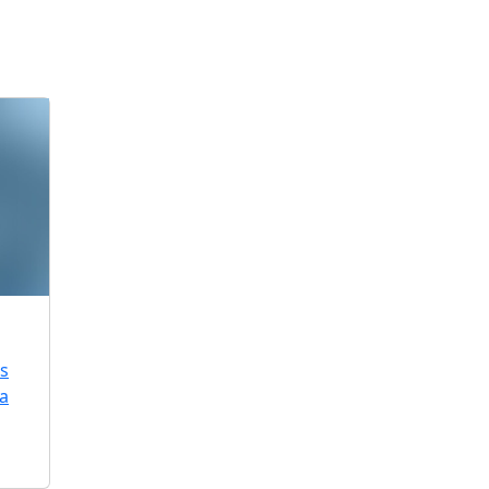
is
ra