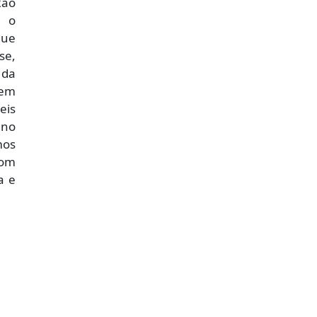
Rão
e o
que
se,
 da
sem
eis
 no
mos
com
a e
.