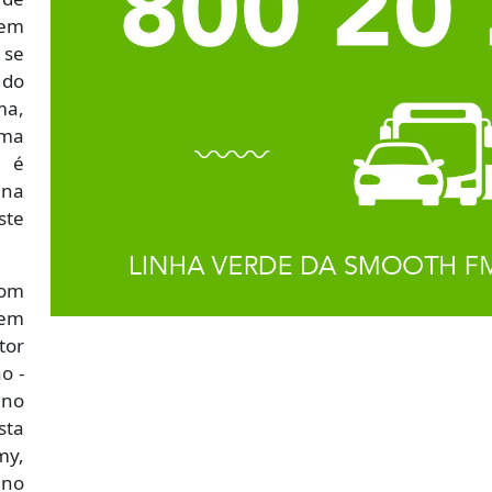
bem
 se
 do
ma,
ma
, é
na
ste
com
em
tor
o -
no
sta
my,
 no