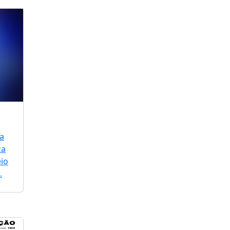
a
za
io
.