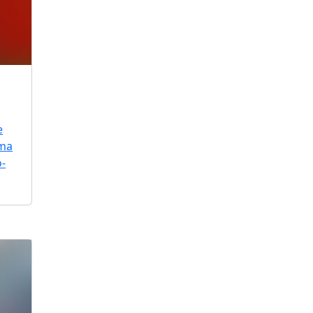
e
uma
o-