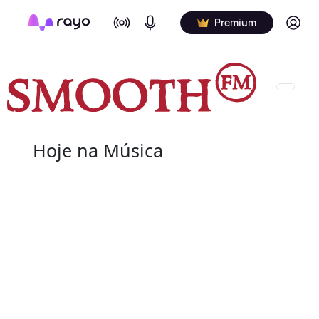
On Air
Podcasts
Log in
Premium
Hoje na Música
07 de agosto
2004 - G.T. Hogan
de nome verdadeiro Wilbert Granville Thodore Hog
de agosto de 2004) foi um baterista norte-americ
Wilbert profissionalmente e é creditado de vári
nos álbuns.