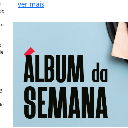
ver mais
s
do
co
o
de
 B
de