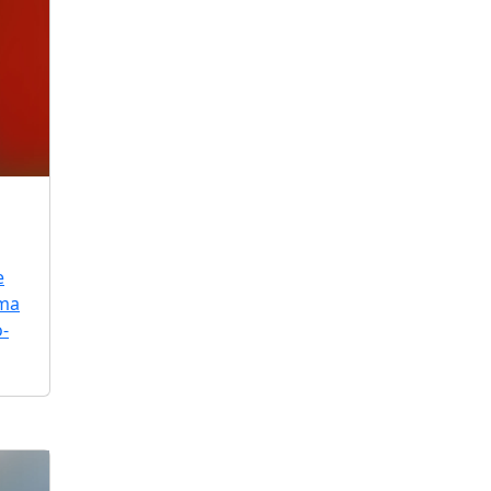
e
uma
o-