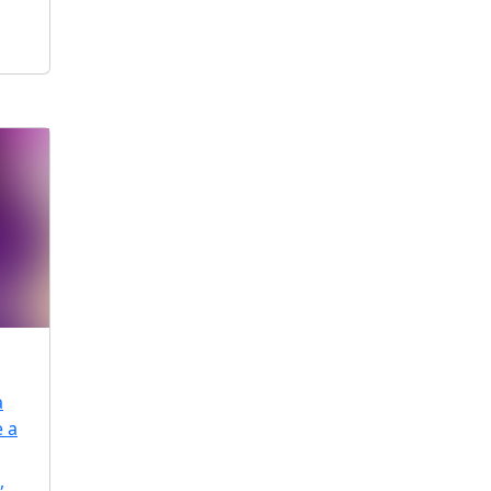
a
e a
,