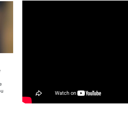
e
e
ou