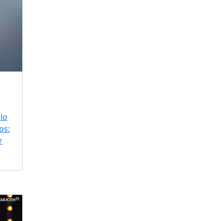
lo
os:
r