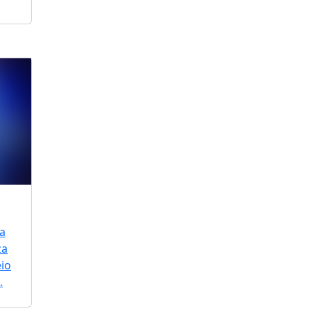
a
za
io
.