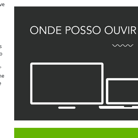
ve
s
po
º
ne
e