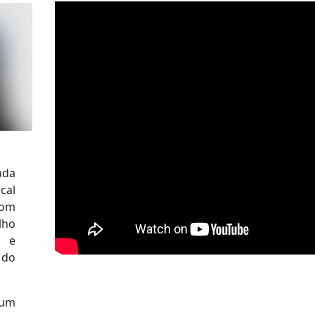
ada
cal
com
lho
a e
 do
 um