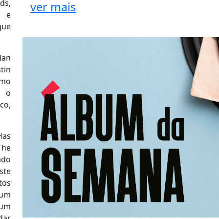
ds,
ver mais
 e
que
lan
tin
omo
, o
o,
Has
The
ado
ste
tos
bum
 um
dar