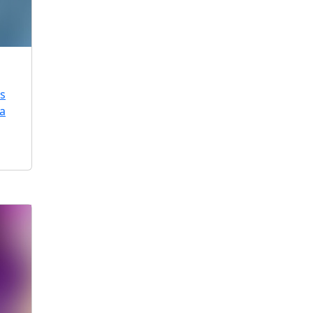
is
ra