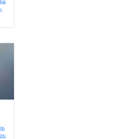
uma
o-
lo
os: