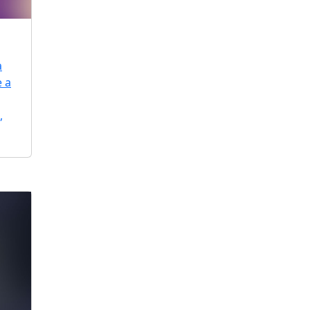
a
e a
,