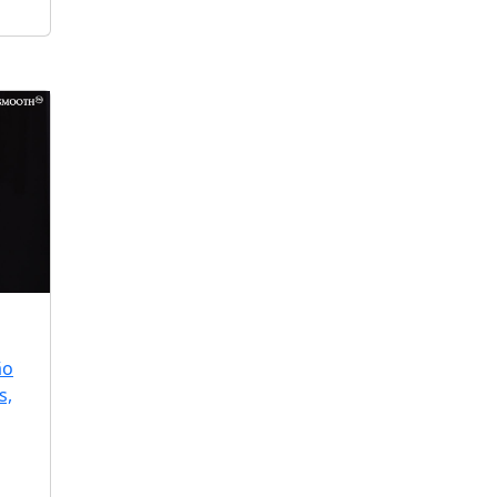
ão
s,