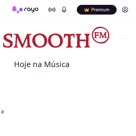
On Air
Podcasts
Log in
Premium
Hoje na Música
10 de agosto
2008 - Isaac Hayes
(20 de agosto de 1942 - 10 de agosto de 2008) foi
 é
produtor norte-americano. Foi uma das forças cri
Records, onde trabalhou como compositor, músic
com David Porter.