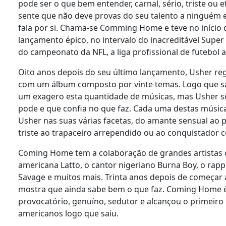
pode ser o que bem entender, carnal, sério, triste ou e
sente que não deve provas do seu talento a ninguém e
fala por si. Chama-se Comming Home e teve no início 
lançamento épico, no intervalo do inacreditável Super 
do campeonato da NFL, a liga profissional de futebol
Oito anos depois do seu último lançamento, Usher r
com um álbum composto por vinte temas. Logo que sai
um exagero esta quantidade de músicas, mas Usher s
pode e que confia no que faz. Cada uma destas músi
Usher nas suas várias facetas, do amante sensual ao pa
triste ao trapaceiro arrependido ou ao conquistador 
Coming Home tem a colaboração de grandes artistas
americana Latto, o cantor nigeriano Burna Boy, o rapp
Savage e muitos mais. Trinta anos depois de começar a
mostra que ainda sabe bem o que faz. Coming Home é
provocatório, genuíno, sedutor e alcançou o primeiro
americanos logo que saiu.