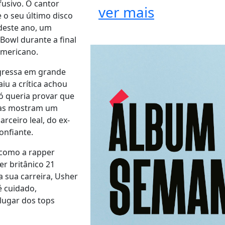
fusivo. O cantor
ver mais
 o seu último disco
deste ano, um
Bowl durante a final
 americano.
egressa em grande
u a crítica achou
ó queria provar que
cas mostram um
rceiro leal, do ex-
confiante.
 como a rapper
er britânico 21
 sua carreira, Usher
 cuidado,
 lugar dos tops