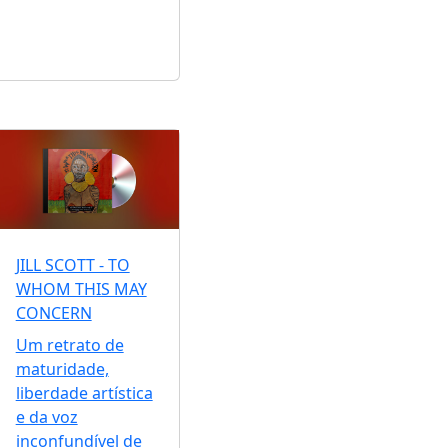
JILL SCOTT - TO
WHOM THIS MAY
CONCERN
Um retrato de
maturidade,
liberdade artística
e da voz
inconfundível de