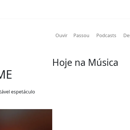
Ouvir
Passou
Podcasts
De
Hoje na Música
ME
07 de agosto
tável espetáculo
2004 - G.T. Hogan
de nome verdadeiro Wilbert Gra
de agosto de 2004) foi um bate
Wilbert profissionalmente e é 
nos álbuns.