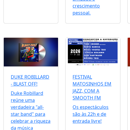
crescimento
pessoal.
DUKE ROBILLARD
FESTIVAL
- BLAST OFF!
MATOSINHOS EM
JAZZ, COM A
Duke Robillard
SMOOTH FM
reúne uma
verdadeira "all-
Os espectáculos
star band" para
são às 22h e de
celebrar a riqueza
entrada livre!
da música