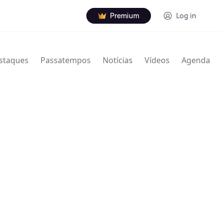
Premium
Log in
staques
Passatempos
Notícias
Vídeos
Agenda
nville Thodore Hogan Jr. (16 de janeiro de 1929 – 7
rista norte-americano de jazz. Usou Granville e
creditado de várias maneiras com nomes e iniciais