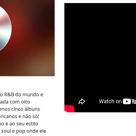
do R&B do mundo e
iada com oito
enos cinco álbuns
icanos e não só!
o e ao seu estilo
soul e pop onde ele