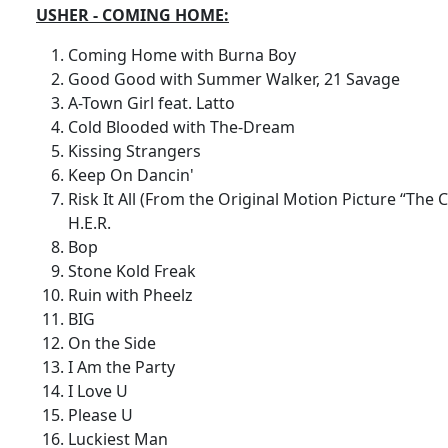
USHER - COMING HOME:
Coming Home with Burna Boy
Good Good with Summer Walker, 21 Savage
A-Town Girl feat. Latto
Cold Blooded with The-Dream
Kissing Strangers
Keep On Dancin'
Risk It All (From the Original Motion Picture “The 
H.E.R.
Bop
Stone Kold Freak
Ruin with Pheelz
BIG
On the Side
I Am the Party
I Love U
Please U
Luckiest Man