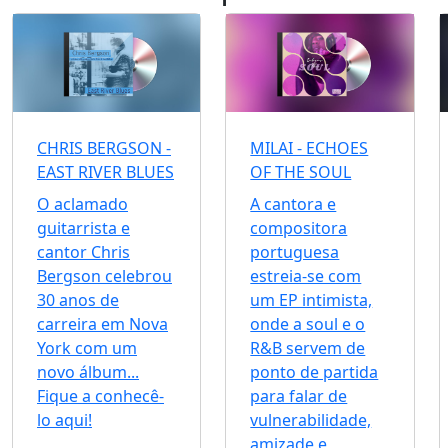
CHRIS BERGSON -
MILAI - ECHOES
EAST RIVER BLUES
OF THE SOUL
O aclamado
A cantora e
guitarrista e
compositora
cantor Chris
portuguesa
Bergson celebrou
estreia-se com
30 anos de
um EP intimista,
carreira em Nova
onde a soul e o
York com um
R&B servem de
novo álbum...
ponto de partida
Fique a conhecê-
para falar de
lo aqui!
vulnerabilidade,
amizade e