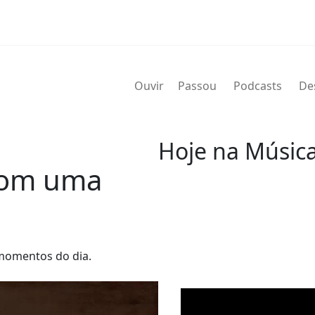
Ouvir
Passou
Podcasts
De
Hoje na Músic
com uma
06 de agosto
2019 - Maurice Simon
nascido Maurice James Si
momentos do dia.
saxofonista de jazz nort