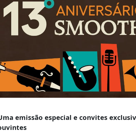
Uma emissão especial e convites exclusiv
ouvintes