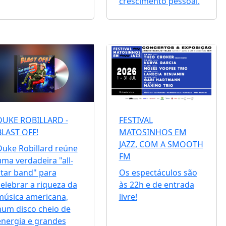
crescimento pessoal.
DUKE ROBILLARD -
FESTIVAL
BLAST OFF!
MATOSINHOS EM
JAZZ, COM A SMOOTH
Duke Robillard reúne
FM
uma verdadeira "all-
star band" para
Os espectáculos são
celebrar a riqueza da
às 22h e de entrada
música americana,
livre!
num disco cheio de
energia e grandes