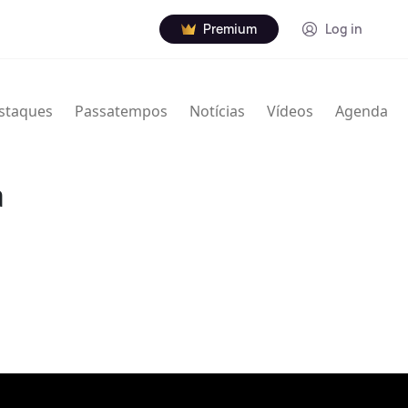
Premium
Log in
staques
Passatempos
Notícias
Vídeos
Agenda
a
mon (26 de março de 1929 - 6 de agosto de 2019) foi um
e-americano.