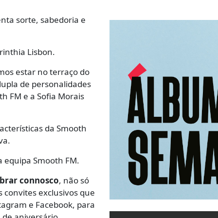
nta sorte, sabedoria e
inthia Lisbon.
mos estar no terraço do
dupla de personalidades
h FM e a Sofia Morais
acterísticas da Smooth
iva.
e a equipa Smooth FM.
ebrar connosco
, não só
 convites exclusivos que
stagram e Facebook, para
 de aniversário.