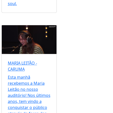
soul.
MARIA LEITÃO -
CARUMA
Esta manhã
recebemos a Maria
Leitão no nosso
auditório! Nos últimos
anos, tem vindo a
conquistar o público