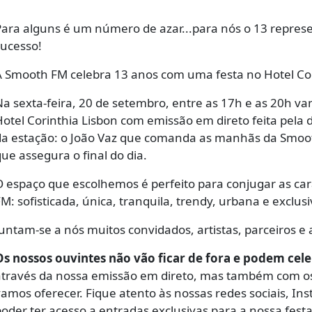
ara alguns é um número de azar...para nós o 13 represe
ucesso!
 Smooth FM celebra 13 anos com uma festa no Hotel Cor
a sexta-feira, 20 de setembro, entre as 17h e as 20h va
otel Corinthia Lisbon com emissão em direto feita pela 
a estação: o João Vaz que comanda as manhãs da Smoot
ue assegura o final do dia.
 espaço que escolhemos é perfeito para conjugar as car
M: sofisticada, única, tranquila, trendy, urbana e exclus
untam-se a nós muitos convidados, artistas, parceiros 
Os nossos ouvintes não vão ficar de fora e podem cel
través da nossa emissão em direto, mas também com os
amos oferecer. Fique atento às nossas redes sociais, In
oder ter acesso a entradas exclusivas para a nossa festa