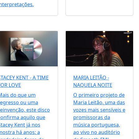
interpretações.
STACEY KENT - A TIME
MARIA LEITÃO -
FOR LOVE
NAQUELA NOITE
Mais do que um
O primeiro projeto de
regresso ou uma
Maria Leitão, uma das
reinvenção, este disco
vozes mais sensíveis e
confirma aquilo que
promissoras da
Stacey Kent já nos
música portuguesa,
mostra há anos: a
ao vivo no auditório