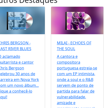
CHRIS BERGSON -
MILAI - ECHOES OF
EAST RIVER BLUES
THE SOUL
O aclamado
A cantora e
uitarrista e cantor
compositora
Chris Bergson
portuguesa estreia-se
celebrou 30 anos de
com um EP intimista,
carreira em Nova York
onde a soul e o R&B
com um novo álbum...
servem de ponto de
Fique a conhecê-lo
partida para falar de
qui!
vulnerabilidade,
amizade e