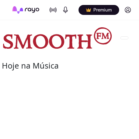
On Air
Podcasts
Log in
Premium
Hoje na Música
07 de agosto
2004 - G.T. Hogan
de nome verdadeiro Wilbert Granville Thodore Hogan Jr
de agosto de 2004) foi um baterista norte-americano d
Wilbert profissionalmente e é creditado de várias man
nos álbuns.