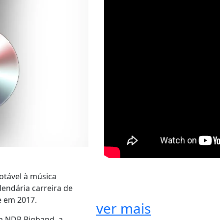
notável à música
lendária carreira de
e em 2017.
ver mais
a NDR Bigband, a