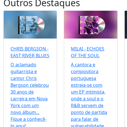
Outros Destaques
CHRIS BERGSON -
MILAI - ECHOES
EAST RIVER BLUES
OF THE SOUL
O aclamado
A cantora e
guitarrista e
compositora
cantor Chris
portuguesa
Bergson celebrou
estreia-se com
30 anos de
um EP intimista,
carreira em Nova
onde a soul e o
York com um
R&B servem de
novo álbum...
ponto de partida
Fique a conhecê-
para falar de
lo aqui!
vulnerabilidade,