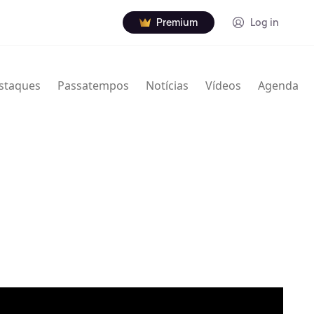
Premium
Log in
staques
Passatempos
Notícias
Vídeos
Agenda
26 de março de 1929 - 6 de agosto de 2019) foi um
icano.