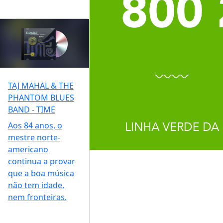
TAJ MAHAL & THE
PHANTOM BLUES
BAND - TIME
Aos 84 anos, o
mestre norte-
americano
continua a provar
que a boa música
não tem idade,
nem fronteiras.