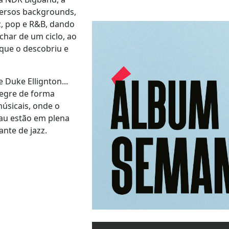
versos backgrounds,
z, pop e R&B, dando
char de um ciclo, ao
 que o descobriu e
e Duke Ellignton...
egre de forma
músicais, onde o
eau estão em plena
ante de jazz.