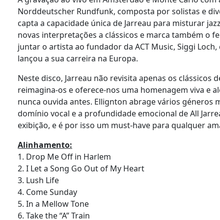
Norddeutscher Rundfunk, composta por solistas e di
capta a capacidade única de Jarreau para misturar jaz
novas interpretações a clássicos e marca também o fe
juntar o artista ao fundador da ACT Music, Siggi Loch,
lançou a sua carreira na Europa.
Neste disco, Jarreau não revisita apenas os clássicos d
reimagina-os e oferece-nos uma homenagem viva e al
nunca ouvida antes. Ellignton abrage vários géneros 
domínio vocal e a profundidade emocional de All Jarr
exibição, e é por isso um must-have para qualquer am
Alinhamento:
1. Drop Me Off in Harlem
2. I Let a Song Go Out of My Heart
3. Lush Life
4. Come Sunday
5. In a Mellow Tone
6. Take the “A” Train