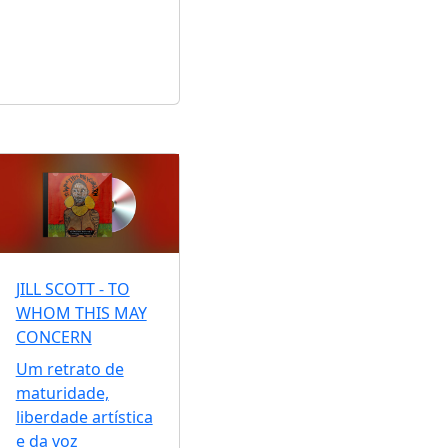
JILL SCOTT - TO
WHOM THIS MAY
CONCERN
Um retrato de
maturidade,
liberdade artística
e da voz