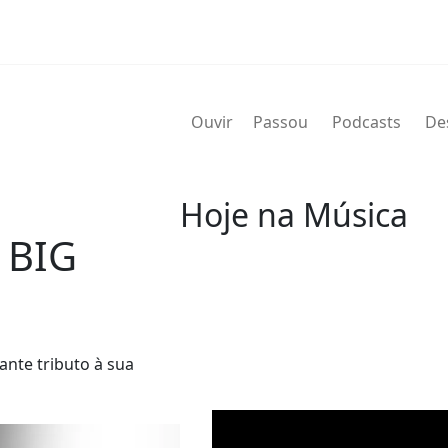
Ouvir
Passou
Podcasts
De
Hoje na Música
 BIG
06 de agosto
2019 - Maurice Simon
nascido Maurice James Simon (
ante tributo à sua
saxofonista de jazz norte-amer