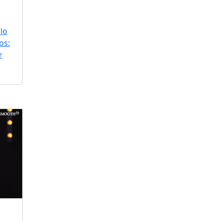
lo
os:
r