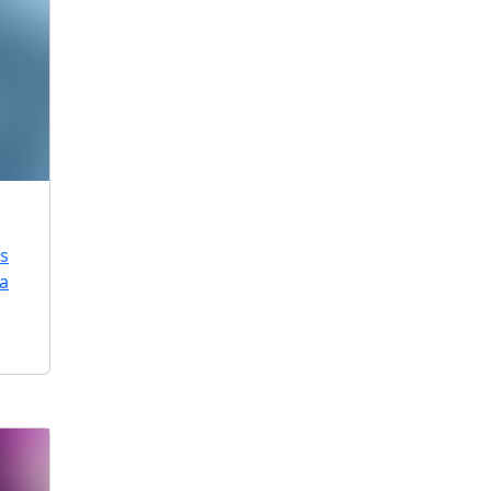
is
ra