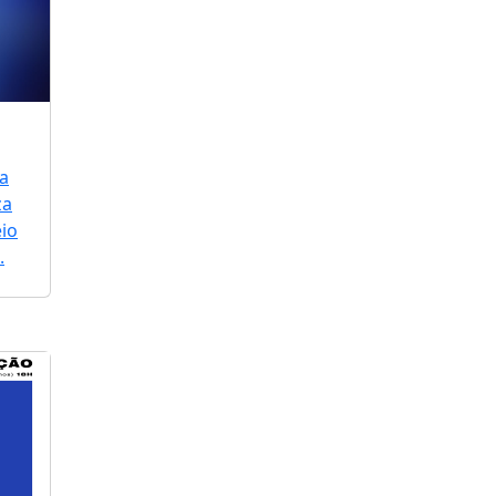
a
za
io
.