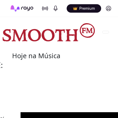
On Air
Podcasts
Log in
Premium
Hoje na Música
:
09 de agosto
2021 - Aretha Franklin
(25 de março de 1942 - 16 de agosto de 2018) fo
pianista norte-americana. Apelidada de "Rainha 
maiores artistas da música do século XX.