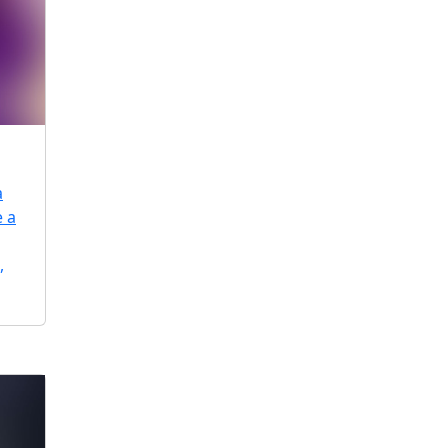
a
e a
,