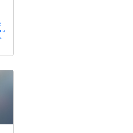
e
uma
o-