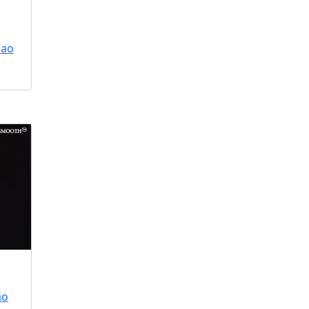
 ao
ão