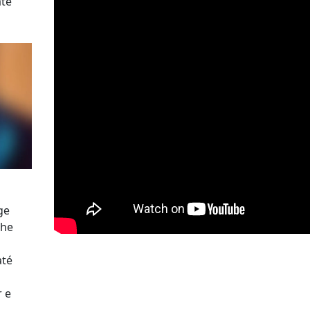
até
ge
The
até
 e