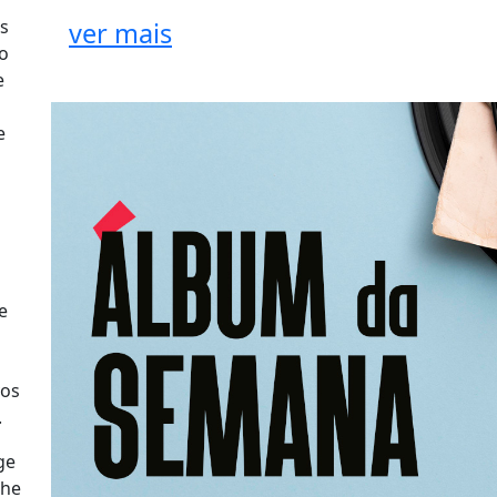
ms
ver mais
o
e
e
e
vos
.
ge
The