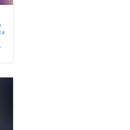
a
e a
,