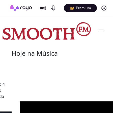
On Air
Podcasts
Log in
Premium
Hoje na Música
08 de agosto
2022 - Salome Bey
o 4
(10 de outubro de 1933 - 8 de agosto de 2020) fo
s
canadiana.
 da