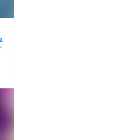
is
ra