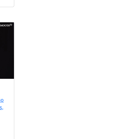
ão
s,