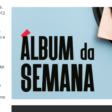
s.
012
a
o e
All
m
 no