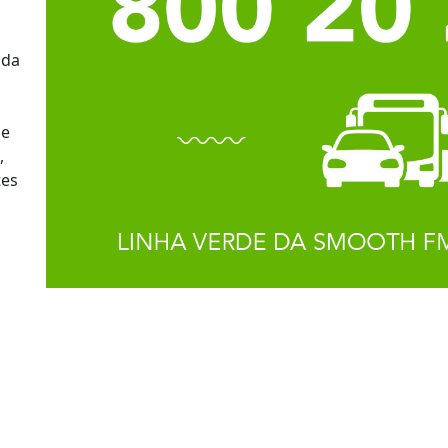
 da
se
,
tes