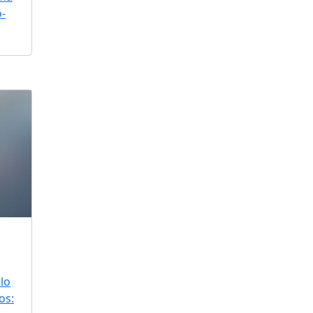
o-
lo
os: