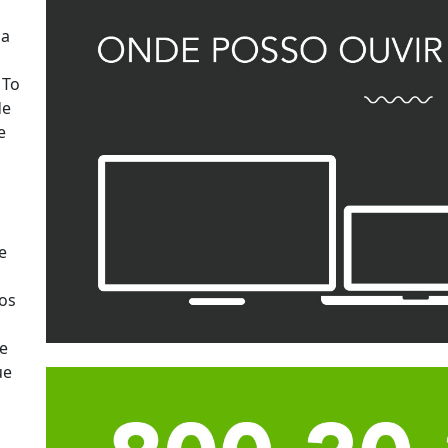
ma
 To
de
e
e
dos
 e
ue