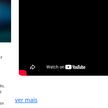
oz
do,
z
ver mais
por