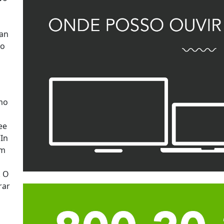
can
to
smo
ee
“In
om
. O
rar