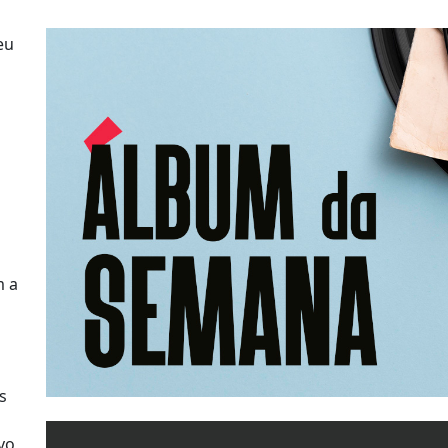
eu
m a
s
vo