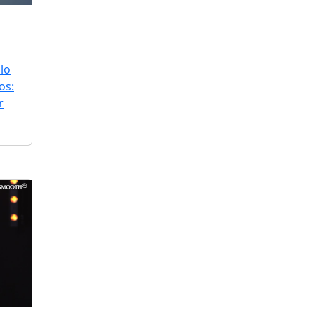
lo
os:
r