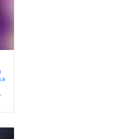
a
e a
,