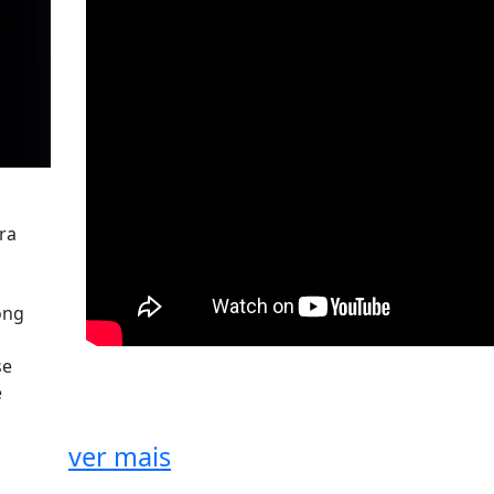
ra
ong
se
e
ver mais