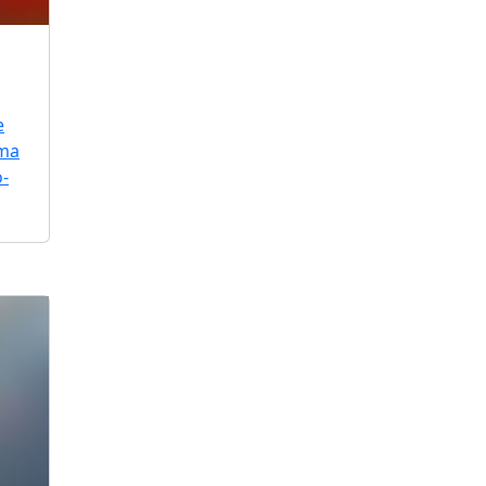
e
uma
o-