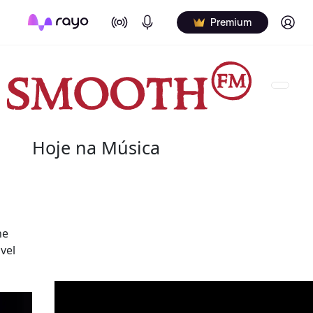
On Air
Podcasts
Log in
Premium
Hoje na Música
08 de agosto
2022 - Salome Bey
ne
(10 de outubro de 1933 - 8 de agosto de 2020) fo
vel
canadiana.