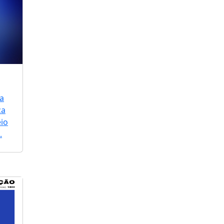
a
za
io
.