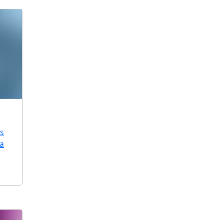
is
ra