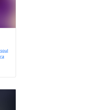
 soul
ara