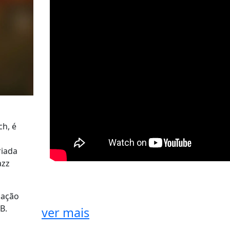
h, é
riada
azz
gação
B.
ver mais