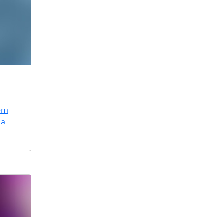
 em
 a