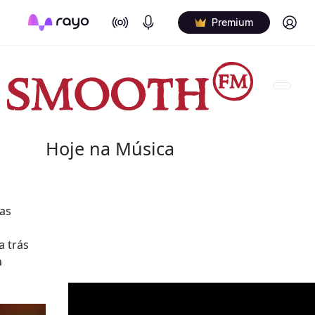
On Air
Podcasts
Log in
Premium
Hoje na Música
08 de agosto
as
2022 - Salome Bey
 trás
(10 de outubro de 1933 - 8 de agosto de 2020)
a
canadiana.