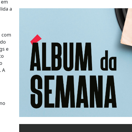
a em
lida a
a.
, com
 do
gs e
to
 o
. A
omo