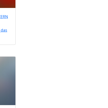
CERN
 das