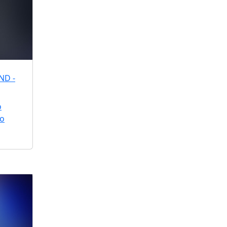
ND -
o
ão