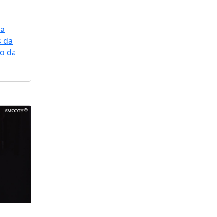
ma
s da
io da