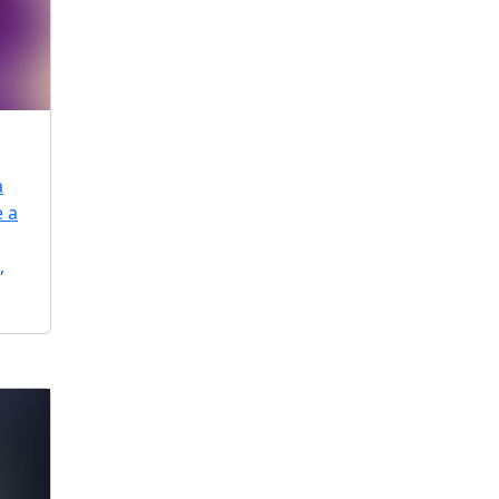
a
e a
,