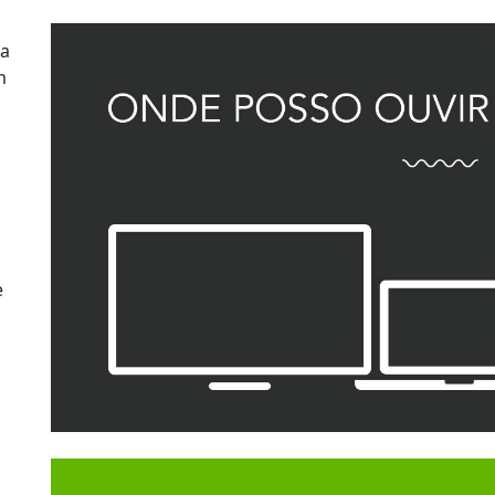
ha
m
e