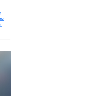
e
uma
o-