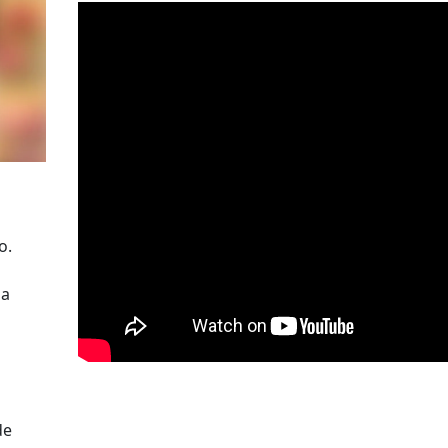
o.
la
.
de