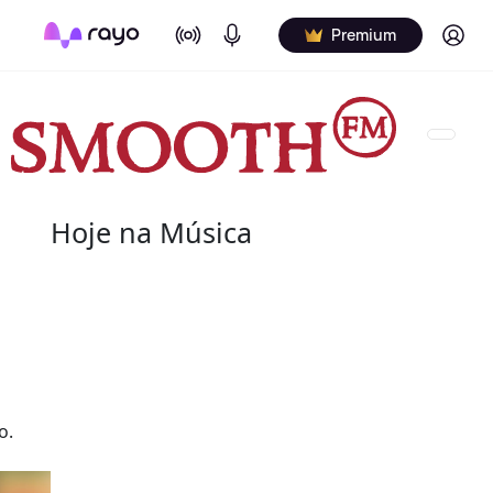
On Air
Podcasts
Log in
Premium
Hoje na Música
10 de agosto
2008 - Isaac Hayes
(20 de agosto de 1942 - 10 de agosto de 2008) foi
produtor norte-americano. Foi uma das forças cri
o.
Records, onde trabalhou como compositor, músic
com David Porter.