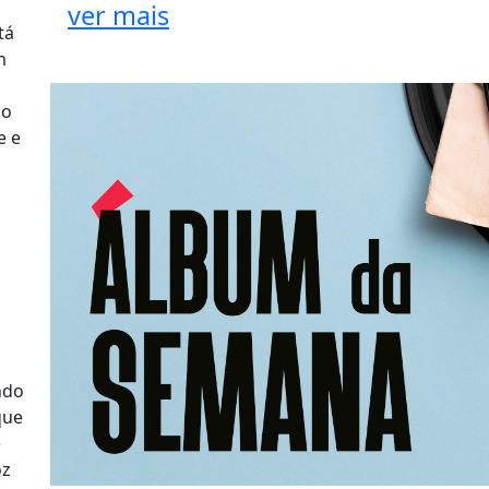
ver mais
tá
m
lo
e e
ndo
que
e
oz