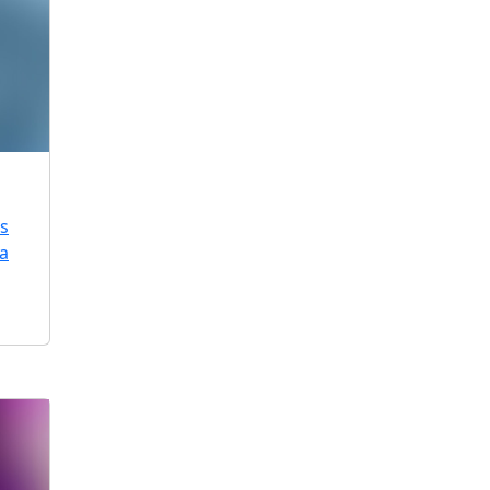
is
ra