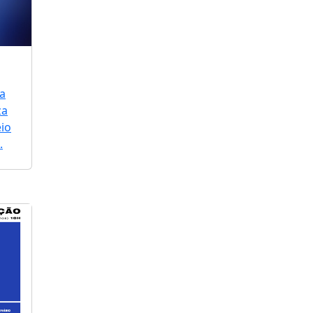
a
za
io
.