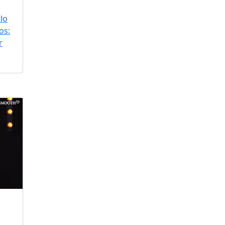
lo
os:
r