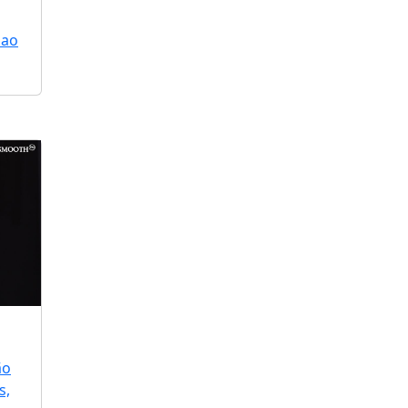
 ao
ão
s,