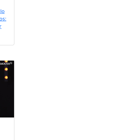
lo
os:
r