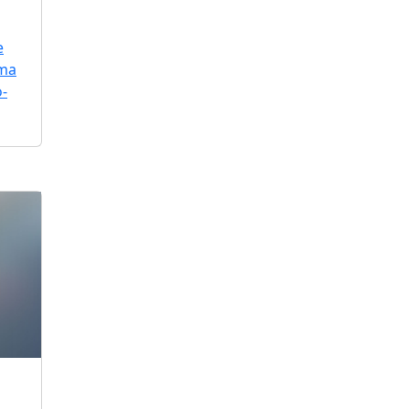
e
uma
o-