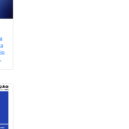
a
za
io
.