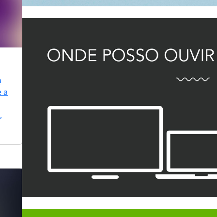
a
e a
,