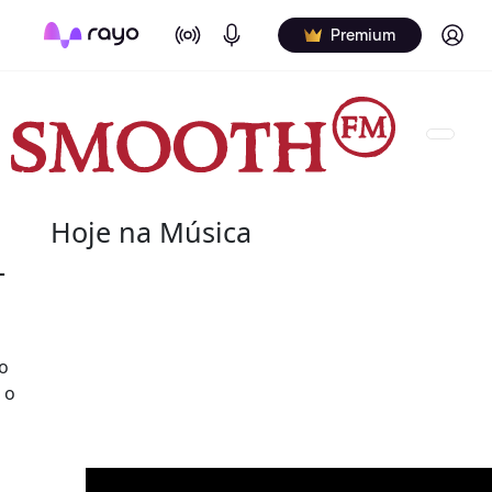
On Air
Podcasts
Log in
Premium
Hoje na Música
-
09 de agosto
2021 - Aretha Franklin
o
(25 de março de 1942 - 16 de agosto de 2018) fo
 o
pianista norte-americana. Apelidada de "Rainha 
maiores artistas da música do século XX.