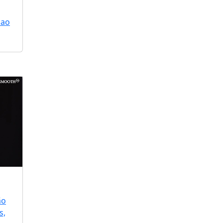
 ao
ão
s,