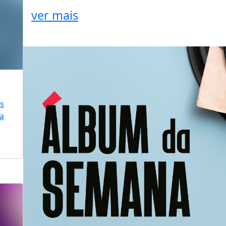
ver mais
is
ra