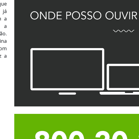
que
 já
m a
a a
ão.
ina
com
z a