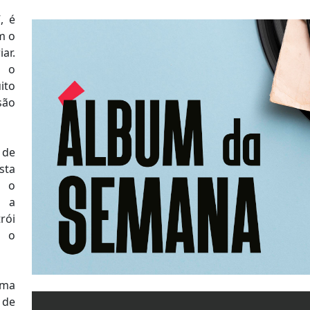
, é
m o
ar.
, o
to
são
 de
sta
, o
e a
rói
e o
uma
 de