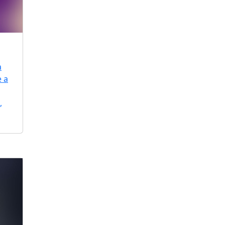
a
e a
,