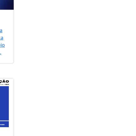
a
za
io
.