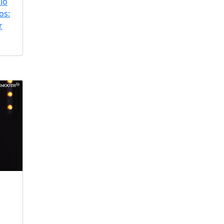
lo
os:
r