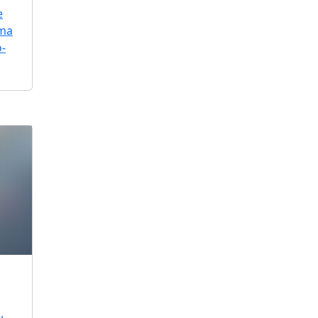
e
uma
o-