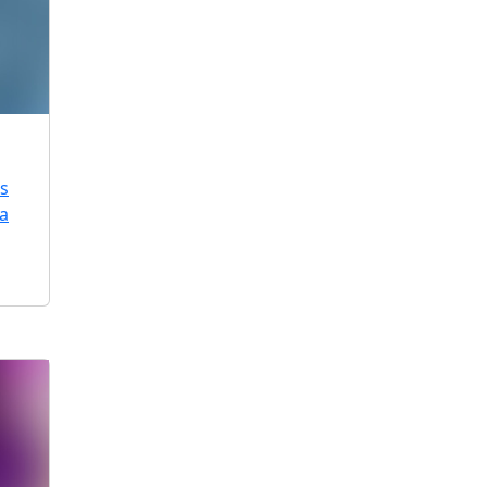
is
ra