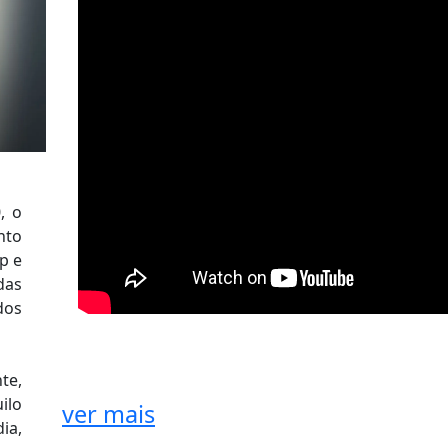
, o
nto
p e
das
dos
te,
ilo
ver mais
ia,