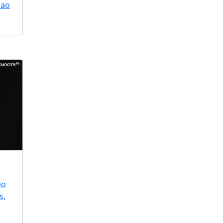
 ao
ão
s,