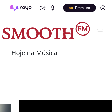
On Air
Podcasts
Log in
Premium
Hoje na Música
08 de agosto
2022 - Salome Bey
(10 de outubro de 1933 - 8 de agosto de 2020) fo
canadiana.