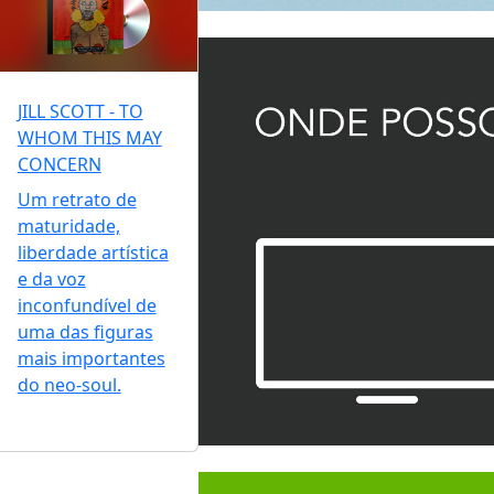
JILL SCOTT - TO
WHOM THIS MAY
CONCERN
Um retrato de
maturidade,
liberdade artística
e da voz
inconfundível de
uma das figuras
mais importantes
do neo-soul.