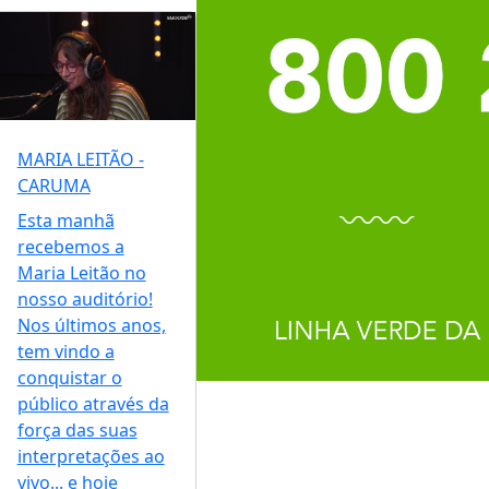
MARIA LEITÃO -
CARUMA
Esta manhã
recebemos a
Maria Leitão no
nosso auditório!
Nos últimos anos,
tem vindo a
conquistar o
público através da
força das suas
interpretações ao
vivo... e hoje