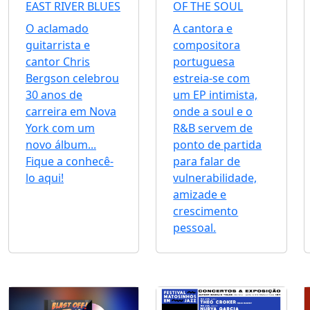
EAST RIVER BLUES
OF THE SOUL
O aclamado
A cantora e
guitarrista e
compositora
cantor Chris
portuguesa
Bergson celebrou
estreia-se com
30 anos de
um EP intimista,
carreira em Nova
onde a soul e o
York com um
R&B servem de
novo álbum...
ponto de partida
Fique a conhecê-
para falar de
lo aqui!
vulnerabilidade,
amizade e
crescimento
pessoal.