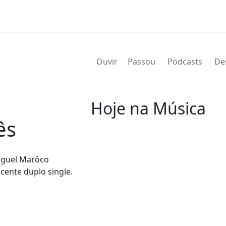
Ouvir
Passou
Podcasts
De
Hoje na Música
ês
07 de agosto
Miguel Marôco
2004 - G.T. Hogan
cente duplo single.
de nome verdadeiro Wilbert Gra
de agosto de 2004) foi um bate
Wilbert profissionalmente e é 
nos álbuns.