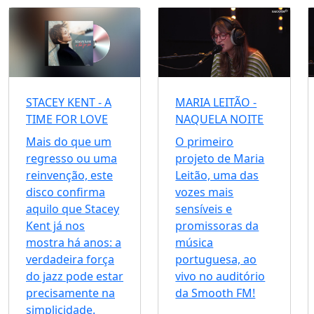
STACEY KENT - A
MARIA LEITÃO -
TIME FOR LOVE
NAQUELA NOITE
Mais do que um
O primeiro
regresso ou uma
projeto de Maria
reinvenção, este
Leitão, uma das
disco confirma
vozes mais
aquilo que Stacey
sensíveis e
Kent já nos
promissoras da
mostra há anos: a
música
verdadeira força
portuguesa, ao
do jazz pode estar
vivo no auditório
precisamente na
da Smooth FM!
simplicidade.