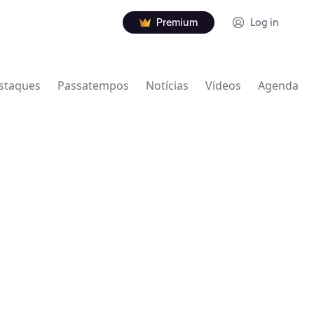
Premium
Log in
staques
Passatempos
Notícias
Vídeos
Agenda
nville Thodore Hogan Jr. (16 de janeiro de 1929 – 7
rista norte-americano de jazz. Usou Granville e
creditado de várias maneiras com nomes e iniciais