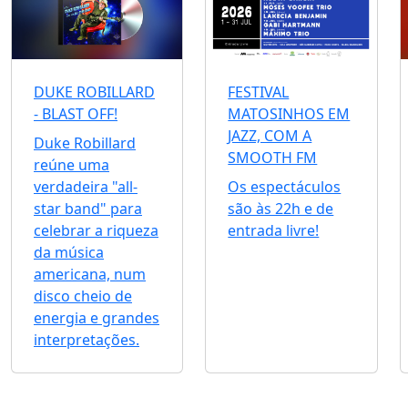
DUKE ROBILLARD
FESTIVAL
- BLAST OFF!
MATOSINHOS EM
JAZZ, COM A
Duke Robillard
SMOOTH FM
reúne uma
verdadeira "all-
Os espectáculos
star band" para
são às 22h e de
celebrar a riqueza
entrada livre!
da música
americana, num
disco cheio de
energia e grandes
interpretações.