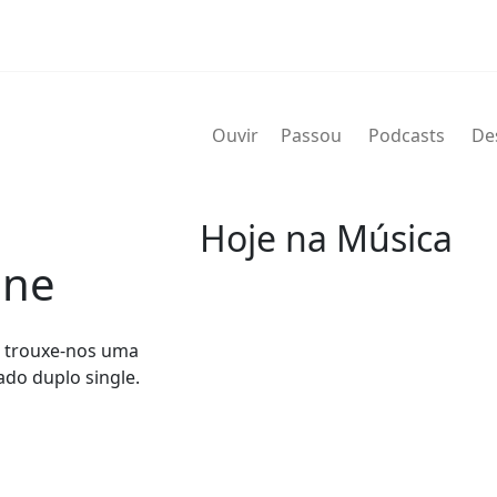
Ouvir
Passou
Podcasts
De
Hoje na Música
hne
07 de agosto
e trouxe-nos uma
2004 - G.T. Hogan
ado duplo single.
de nome verdadeiro Wilbert Gra
de agosto de 2004) foi um bate
Wilbert profissionalmente e é 
nos álbuns.