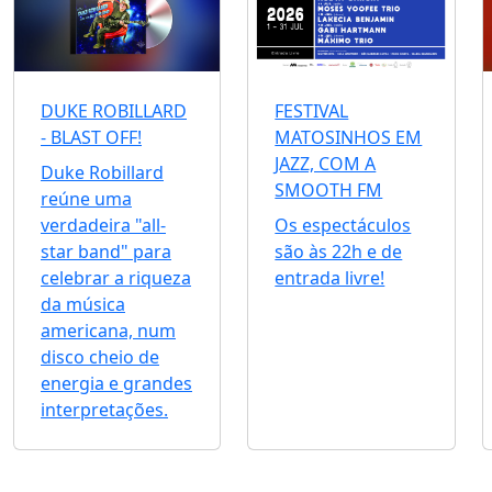
DUKE ROBILLARD
FESTIVAL
- BLAST OFF!
MATOSINHOS EM
JAZZ, COM A
Duke Robillard
SMOOTH FM
reúne uma
verdadeira "all-
Os espectáculos
star band" para
são às 22h e de
celebrar a riqueza
entrada livre!
da música
americana, num
disco cheio de
energia e grandes
interpretações.