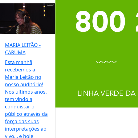
MARIA LEITÃO -
CARUMA
Esta manhã
recebemos a
Maria Leitão no
nosso auditório!
Nos últimos anos,
tem vindo a
conquistar o
público através da
força das suas
interpretações ao
vivo... e hoje