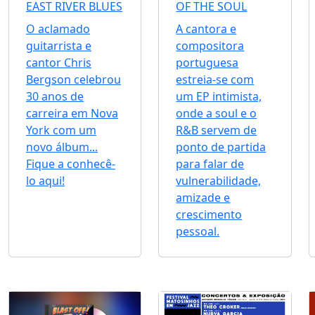
EAST RIVER BLUES
OF THE SOUL
O aclamado
A cantora e
guitarrista e
compositora
cantor Chris
portuguesa
Bergson celebrou
estreia-se com
30 anos de
um EP intimista,
carreira em Nova
onde a soul e o
York com um
R&B servem de
novo álbum...
ponto de partida
Fique a conhecê-
para falar de
lo aqui!
vulnerabilidade,
amizade e
crescimento
pessoal.