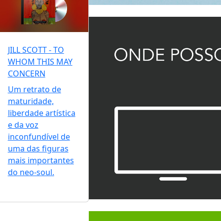
JILL SCOTT - TO
WHOM THIS MAY
CONCERN
Um retrato de
maturidade,
liberdade artística
e da voz
inconfundível de
uma das figuras
mais importantes
do neo-soul.