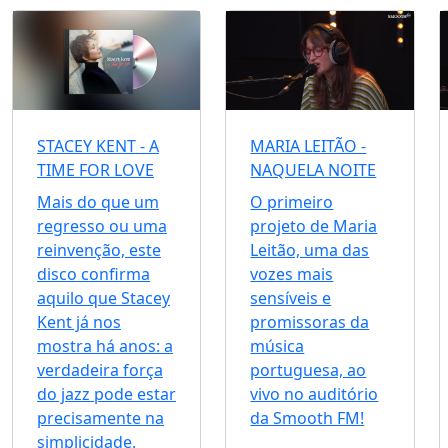
STACEY KENT - A
MARIA LEITÃO -
TIME FOR LOVE
NAQUELA NOITE
Mais do que um
O primeiro
regresso ou uma
projeto de Maria
reinvenção, este
Leitão, uma das
disco confirma
vozes mais
aquilo que Stacey
sensíveis e
Kent já nos
promissoras da
mostra há anos: a
música
verdadeira força
portuguesa, ao
do jazz pode estar
vivo no auditório
precisamente na
da Smooth FM!
simplicidade.