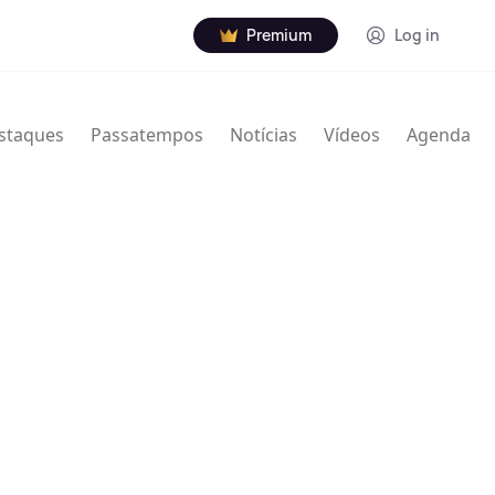
Premium
Log in
staques
Passatempos
Notícias
Vídeos
Agenda
nville Thodore Hogan Jr. (16 de janeiro de 1929 – 7
rista norte-americano de jazz. Usou Granville e
creditado de várias maneiras com nomes e iniciais