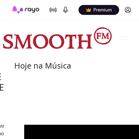
On Air
Podcasts
Log in
Premium
Hoje na Música
E
08 de agosto
E
2022 - Salome Bey
(10 de outubro de 1933 - 8 de agosto de 2020) fo
canadiana.
ir
ao