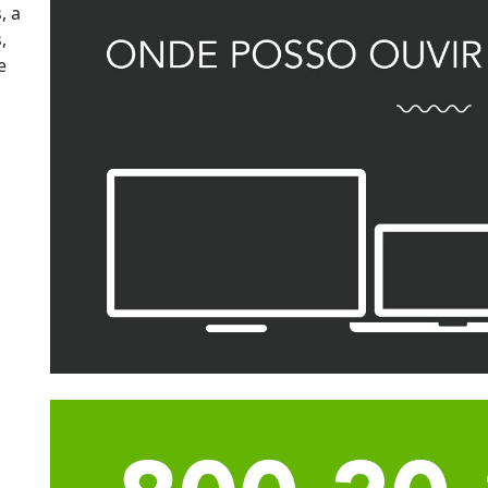
, a
,
e