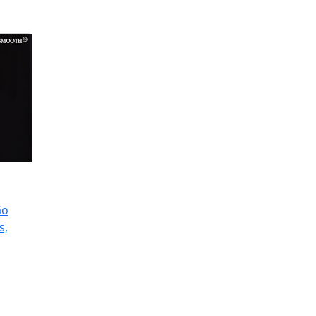
ão
s,