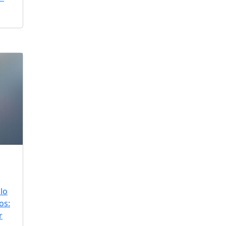
lo
os:
r