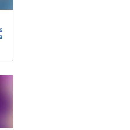
is
ra