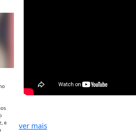
 no
nos
o
, e
ver mais
o