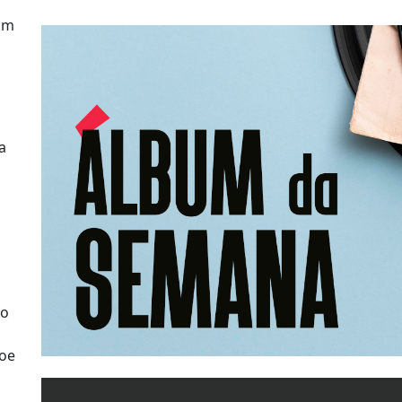
um
a
xo
soe