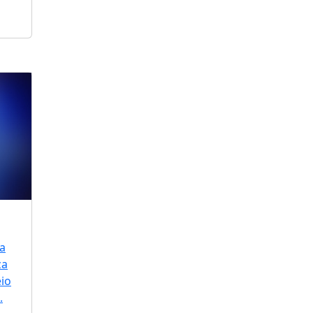
a
za
io
.