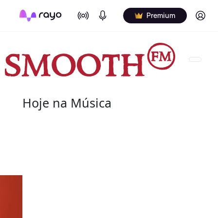
On Air
Podcasts
Log in
Premium
Hoje na Música
07 de agosto
2004 - G.T. Hogan
de nome verdadeiro Wilbert Granville Thodore Hog
de agosto de 2004) foi um baterista norte-americ
Wilbert profissionalmente e é creditado de vári
nos álbuns.