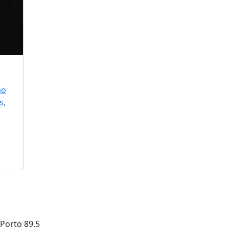
ão
s,
Porto
89.5