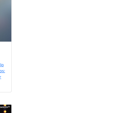
lo
os:
r