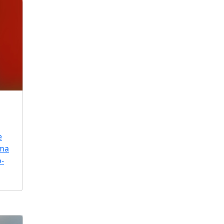
e
uma
o-