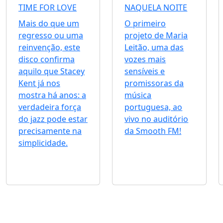
TIME FOR LOVE
NAQUELA NOITE
Mais do que um
O primeiro
regresso ou uma
projeto de Maria
reinvenção, este
Leitão, uma das
disco confirma
vozes mais
aquilo que Stacey
sensíveis e
Kent já nos
promissoras da
mostra há anos: a
música
verdadeira força
portuguesa, ao
do jazz pode estar
vivo no auditório
precisamente na
da Smooth FM!
simplicidade.