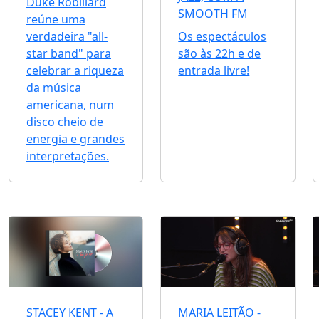
Duke Robillard
SMOOTH FM
reúne uma
verdadeira "all-
Os espectáculos
star band" para
são às 22h e de
celebrar a riqueza
entrada livre!
da música
americana, num
disco cheio de
energia e grandes
interpretações.
STACEY KENT - A
MARIA LEITÃO -