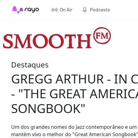
On Air
Podcasts
Destaques
GREGG ARTHUR - IN 
- "THE GREAT AMERI
SONGBOOK"
Um dos grandes nomes do jazz contemporâneo e um 
mantém vivo o melhor do "Great American Songbook