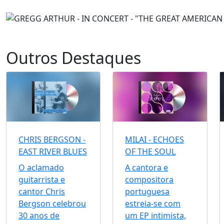
Outros Destaques
CHRIS BERGSON -
MILAI - ECHOES
EAST RIVER BLUES
OF THE SOUL
O aclamado
A cantora e
guitarrista e
compositora
cantor Chris
portuguesa
Bergson celebrou
estreia-se com
30 anos de
um EP intimista,