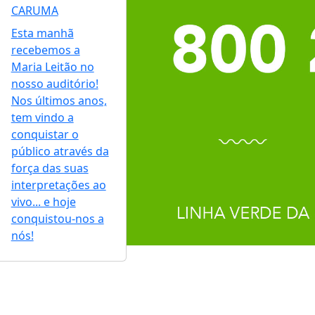
CARUMA
Esta manhã
recebemos a
Maria Leitão no
nosso auditório!
Nos últimos anos,
tem vindo a
conquistar o
público através da
força das suas
interpretações ao
vivo... e hoje
conquistou-nos a
nós!