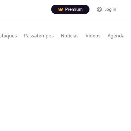
Premium
Log in
staques
Passatempos
Notícias
Vídeos
Agenda
nville Thodore Hogan Jr. (16 de janeiro de 1929 – 7
rista norte-americano de jazz. Usou Granville e
creditado de várias maneiras com nomes e iniciais