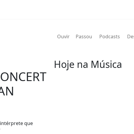
Ouvir
Passou
Podcasts
De
Hoje na Música
CONCERT
07 de agosto
CAN
2004 - G.T. Hogan
de nome verdadeiro Wilbert Gra
de agosto de 2004) foi um bate
Wilbert profissionalmente e é 
intérprete que
nos álbuns.
"