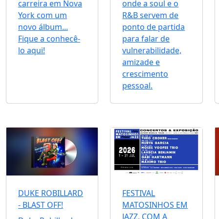
carreira em Nova
onde a soul e o
York com um
R&B servem de
novo álbum...
ponto de partida
Fique a conhecê-
para falar de
lo aqui!
vulnerabilidade,
amizade e
crescimento
pessoal.
DUKE ROBILLARD
FESTIVAL
- BLAST OFF!
MATOSINHOS EM
JAZZ, COM A