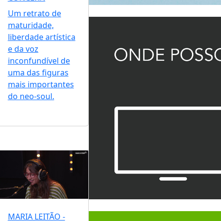
Um retrato de
maturidade,
liberdade artística
e da voz
inconfundível de
uma das figuras
mais importantes
do neo-soul.
MARIA LEITÃO -