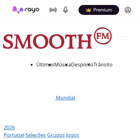
On Air
Podcasts
Log in
Premium
Últimas
Música
Desporto
Trânsito
Mundial
2026
Portugal
Seleções
Grupos
Jogos