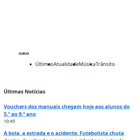
Últimas
Atualidade
Música
Trânsito
Últimas Notícias
Vouchers dos manuais chegam hoje aos alunos do
5.º ao 9.º ano
10:45
A bola, a estrada e o acidente. Futebolista chuta