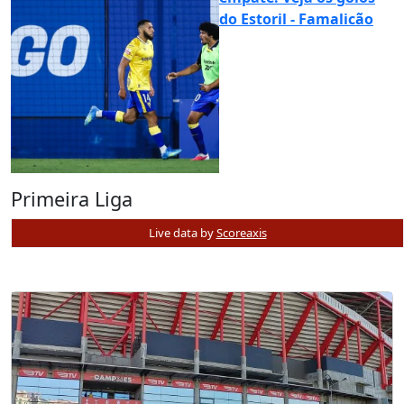
do Estoril - Famalicão
Primeira Liga
Live data by
Scoreaxis