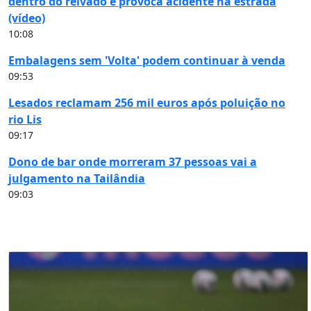
dentro do relvado e provoca acidente na estrada
(vídeo)
10:08
Embalagens sem 'Volta' podem continuar à venda
09:53
Lesados reclamam 256 mil euros após poluição no
rio Lis
09:17
Dono de bar onde morreram 37 pessoas vai a
julgamento na Tailândia
09:03