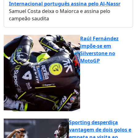
Internacional português assina pelo Al-Nassr
Samuel Costa deixa o Maiorca e assina pelo
campeão saudita
Raúl Fernández
impõe-se em
Silverstone no
MotoGP
Sporting desperdiça
vantagem de dois golos e
empata na visita ao