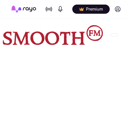
On Air
Podcasts
Log in
Premium