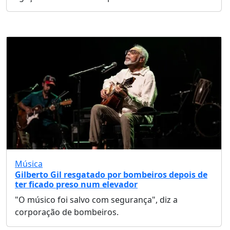
Música
Gilberto Gil resgatado por bombeiros depois de
ter ficado preso num elevador
"O músico foi salvo com segurança", diz a
corporação de bombeiros.