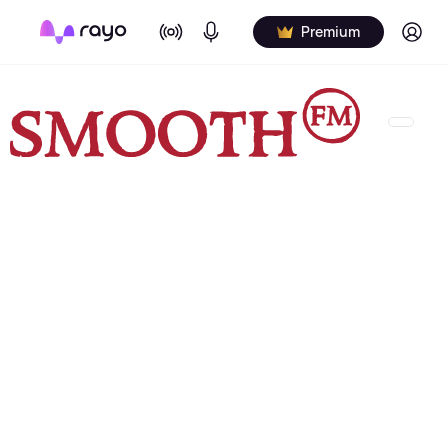
On Air
Podcasts
Log in
Premium