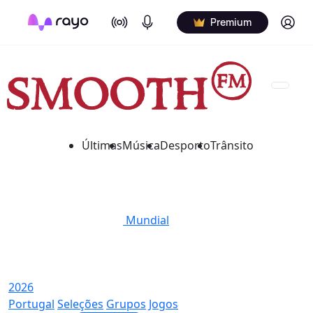
On Air
Podcasts
Log in
Premium
Últimas
Música
Desporto
Trânsito
Mundial
2026
Portugal
Seleções
Grupos
Jogos