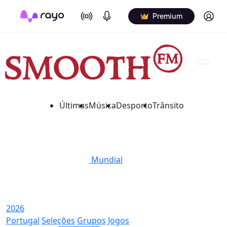
On Air
Podcasts
Log in
Premium
Últimas
Música
Desporto
Trânsito
Mundial
2026
Portugal
Seleções
Grupos
Jogos