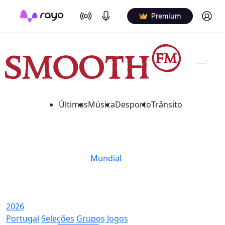
On Air
Podcasts
Log in
Premium
Últimas
Música
Desporto
Trânsito
Mundial
2026
Portugal
Seleções
Grupos
Jogos