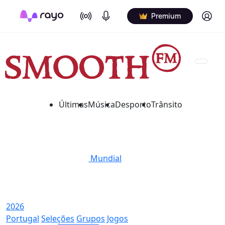
On Air
Podcasts
Log in
Premium
Últimas
Música
Desporto
Trânsito
Mundial
2026
Portugal
Seleções
Grupos
Jogos