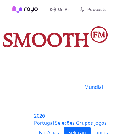
On Air
Podcasts
Mundial
2026
Portugal
Seleções
Grupos
Jogos
NotÃ­cias
Seleção
Jogos