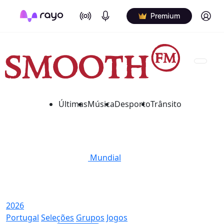
On Air
Podcasts
Log in
Premium
Últimas
Música
Desporto
Trânsito
Mundial
2026
Portugal
Seleções
Grupos
Jogos