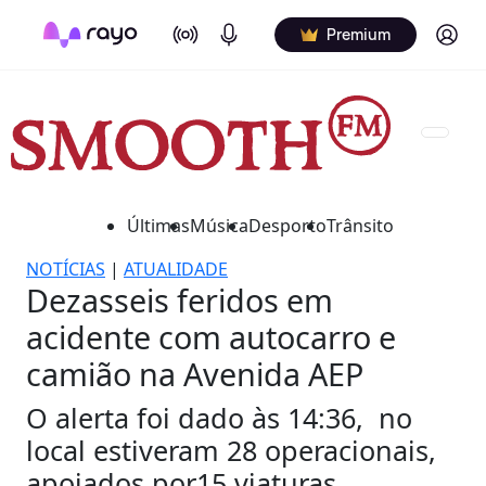
On Air
Podcasts
Log in
Premium
Últimas
Música
Desporto
Trânsito
NOTÍCIAS
|
ATUALIDADE
Dezasseis feridos em
acidente com autocarro e
camião na Avenida AEP
O alerta foi dado às 14:36, no
local estiveram 28 operacionais,
apoiados por15 viaturas.