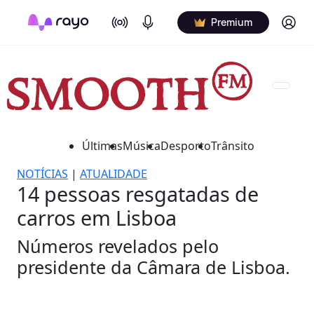
On Air
Podcasts
Log in
Premium
Últimas
Música
Desporto
Trânsito
NOTÍCIAS
|
ATUALIDADE
14 pessoas resgatadas de
carros em Lisboa
Números revelados pelo
presidente da Câmara de Lisboa.