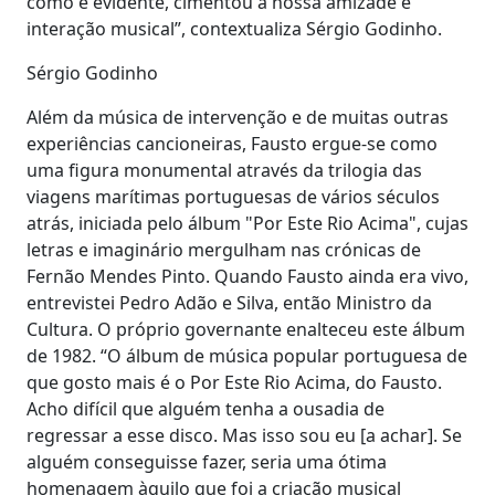
como é evidente, cimentou a nossa amizade e
interação musical”, contextualiza Sérgio Godinho.
Sérgio Godinho
Além da música de intervenção e de muitas outras
experiências cancioneiras, Fausto ergue-se como
uma figura monumental através da trilogia das
viagens marítimas portuguesas de vários séculos
atrás, iniciada pelo álbum "Por Este Rio Acima", cujas
letras e imaginário mergulham nas crónicas de
Fernão Mendes Pinto. Quando Fausto ainda era vivo,
entrevistei Pedro Adão e Silva, então Ministro da
Cultura. O próprio governante enalteceu este álbum
de 1982. “O álbum de música popular portuguesa de
que gosto mais é o Por Este Rio Acima, do Fausto.
Acho difícil que alguém tenha a ousadia de
regressar a esse disco. Mas isso sou eu [a achar]. Se
alguém conseguisse fazer, seria uma ótima
homenagem àquilo que foi a criação musical