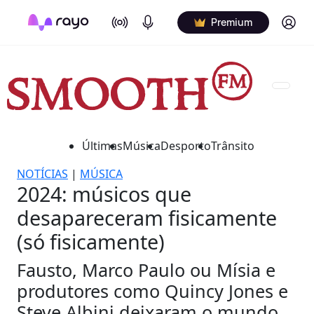
On Air
Podcasts
Log in
Premium
Últimas
Música
Desporto
Trânsito
NOTÍCIAS
|
MÚSICA
2024: músicos que
desapareceram fisicamente
(só fisicamente)
Fausto, Marco Paulo ou Mísia e
produtores como Quincy Jones e
Steve Albini deixaram o mundo