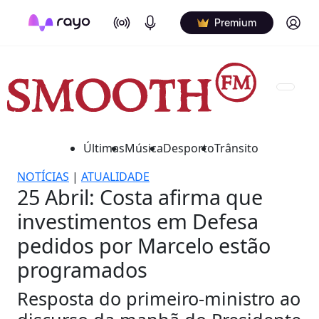
On Air
Podcasts
Log in
Premium
Últimas
Música
Desporto
Trânsito
NOTÍCIAS
|
ATUALIDADE
25 Abril: Costa afirma que
investimentos em Defesa
pedidos por Marcelo estão
programados
Resposta do primeiro-ministro ao