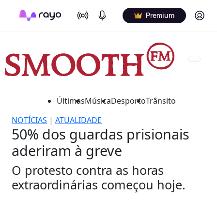
On Air
Podcasts
Log in
Premium
Últimas
Música
Desporto
Trânsito
NOTÍCIAS
|
ATUALIDADE
50% dos guardas prisionais
aderiram à greve
O protesto contra as horas
extraordinárias começou hoje.