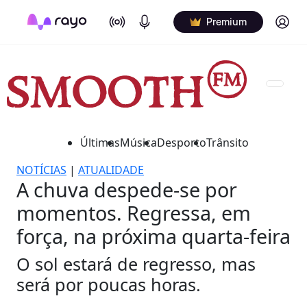
On Air
Podcasts
Log in
Premium
Últimas
Música
Desporto
Trânsito
NOTÍCIAS
|
ATUALIDADE
A chuva despede-se por
momentos. Regressa, em
força, na próxima quarta-feira
O sol estará de regresso, mas
será por poucas horas.