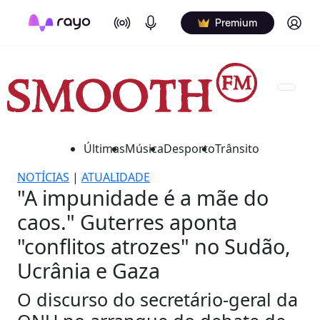
On Air
Podcasts
Log in
Premium
Últimas
Música
Desporto
Trânsito
NOTÍCIAS
|
ATUALIDADE
"A impunidade é a mãe do
caos." Guterres aponta
"conflitos atrozes" no Sudão,
Ucrânia e Gaza
O discurso do secretário-geral da