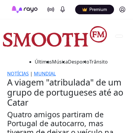
On Air
Podcasts
Log in
Premium
Últimas
Música
Desporto
Trânsito
NOTÍCIAS
|
MUNDIAL
A viagem "atribulada" de um
grupo de portugueses até ao
Catar
Quatro amigos partiram de
Portugal de autocarro, mas
tiveram de deixar o veículo na