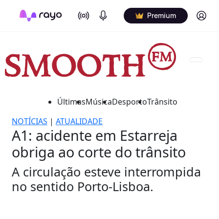
On Air
Podcasts
Log in
Premium
Últimas
Música
Desporto
Trânsito
NOTÍCIAS
|
ATUALIDADE
A1: acidente em Estarreja
obriga ao corte do trânsito
A circulação esteve interrompida
no sentido Porto-Lisboa.