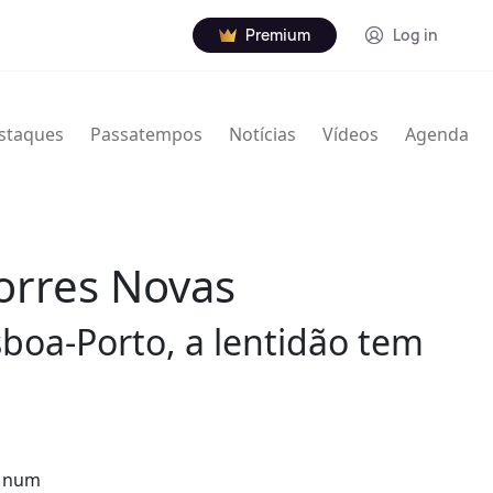
Premium
Log in
staques
Passatempos
Notícias
Vídeos
Agenda
Torres Novas
sboa-Porto, a lentidão tem
u num