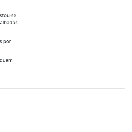
stou-se
palhados
s por
a quem