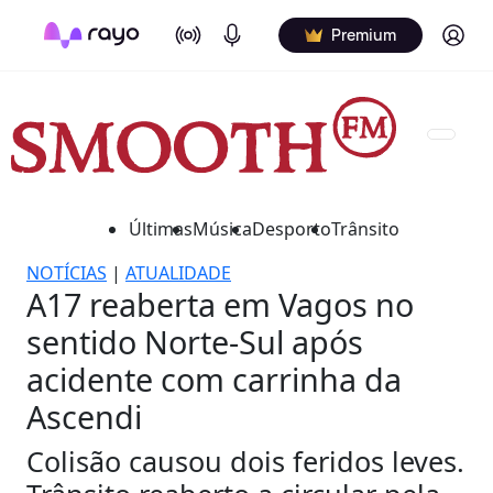
On Air
Podcasts
Log in
Premium
Últimas
Música
Desporto
Trânsito
NOTÍCIAS
|
ATUALIDADE
A17 reaberta em Vagos no
sentido Norte-Sul após
acidente com carrinha da
Ascendi
Colisão causou dois feridos leves.