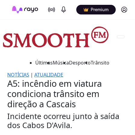
On Air
Podcasts
Log in
Premium
Últimas
Música
Desporto
Trânsito
NOTÍCIAS
|
ATUALIDADE
A5: incêndio em viatura
condiciona trânsito em
direção a Cascais
Incidente ocorreu junto à saída
dos Cabos D'Avila.