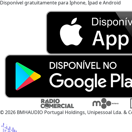
Disponível gratuitamente para Iphone, Ipad e Android
© 2026 BMHAUDIO Portugal Holdings, Unipessoal Lda. & C