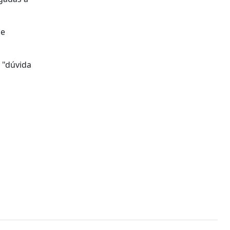
de
a "dúvida