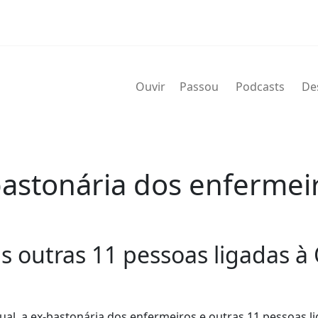
Ouvir
Passou
Podcasts
De
bastonária dos enfermei
s outras 11 pessoas ligadas à
tual, a ex-bastonária dos enfermeiros e outras 11 pessoas l